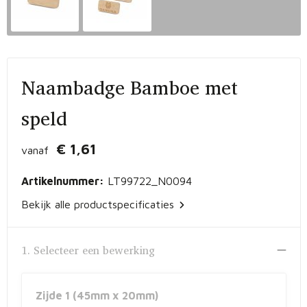
Vrije tijd en Strand
Peuters en Baby's
Documententassen
Kerst
Werkkleding
Laptophoezen en -tassen
Schrijfwaren
Gilets
Sporttassen
Naambadge Bamboe met
Waterflessen
Polo's
Draagtassen
speld
Kids & games
Lunchtassen
€ 1,61
vanaf
Feestartikelen
Strandtassen
Artikelnummer:
LT99722_N0094
Bekijk alle productspecificaties
Kinderen, Peuters en Baby's
Duffeltassen
Themapakketten
Matrozentassen
1. Selecteer een bewerking
Tablettassen
Zijde 1 (45mm x 20mm)