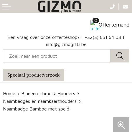
Terug
Terug
Terug
Terug
0
Aanstekers
Gezichtsmaskers en mondkapjes
Caps
Accessoires voor tassen
Offertemand
Klokken, horloges en weerstations
Badtextiel en Douche
Hoofdbanden
Heuptassen
Een vraag over onze offerteshop? |
+32(3) 651 64 03
|
info@gizmogifts.be
Sleutelhangers en Lanyards
Handschoenen en Sjaals
Papieren tassen
Anti-stress
Regenkleding
Jute tassen
Speciaal productverzoek
Lampen en Gereedschap
Blazers
Reistassen
Home
Binnenreclame
Houders
Snoepgoed
Jassen
Autotassen
Naambadges en naamkaarthouders
Bronwaterflesjes
Schoenen
Katoenen draagtassen
Naambadge Bamboe met speld
Mokken & glazen
Bodywarmers
Reistassensets