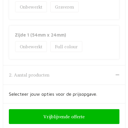
Fietstassen
Onbewerkt
Graveren
Opbergtassen
Toilettassen
Zijde 1 (54mm x 24mm)
Golftassen
Onbewerkt
Full colour
Opvouwbare tassen
Waterbestendige tassen
2. Aantal producten
Promotietassen
Selecteer jouw opties voor de prijsopgave.
Goodiebags
Aktetassen
Vrijblijvende offerte
Trolleys