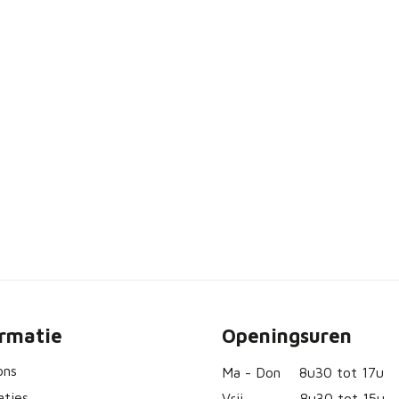
ormatie
Openingsuren
ons
Ma - Don
8u30 tot 17u
aties
Vrij
8u30 tot 15u