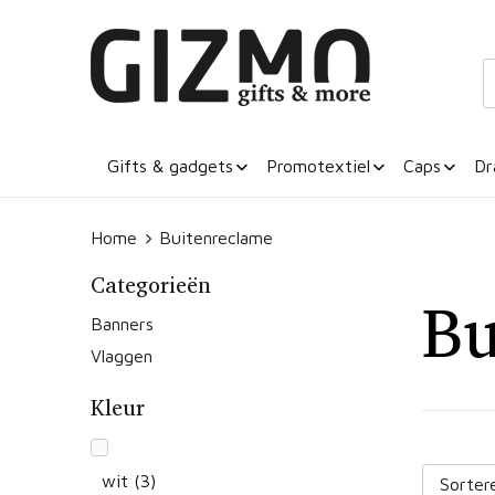
Gifts & gadgets
Promotextiel
Caps
Dr
Home
Buitenreclame
Categorieën
Bu
Banners
Vlaggen
Kleur
wit
(3)