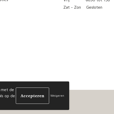
Zat - Zon
Gesloten
d met de
ls op de
Weigeren