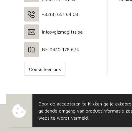
+32(3) 651 64 03
info@gizmogifts.be
BE 0440 178 674
Contacteer ons
Door op accepteren te klikken ga je akkoor
geldende omgang van productinformatie zoa
website wordt vermeld.
© Copyright Gizmo 2023