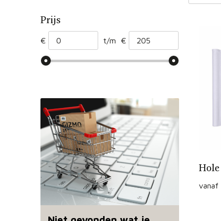
Prijs
€
t/m
€
Hole
vanaf
Niet gevonden wat je