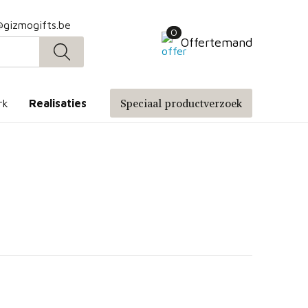
@gizmogifts.be
0
Offertemand
Speciaal productverzoek
rk
Realisaties