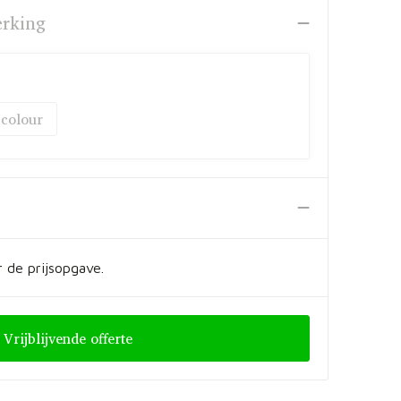
erking
 colour
 de prijsopgave.
Vrijblijvende offerte