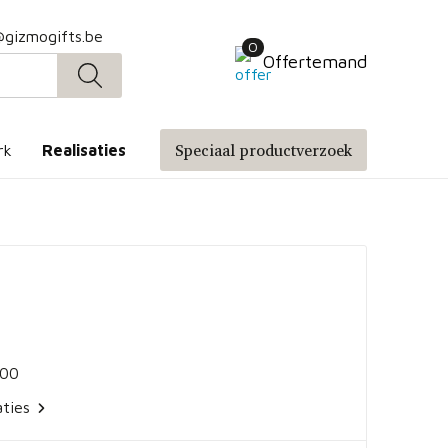
@gizmogifts.be
0
Offertemand
Speciaal productverzoek
rk
Realisaties
100
aties