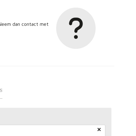
? Neem dan contact met
s
×