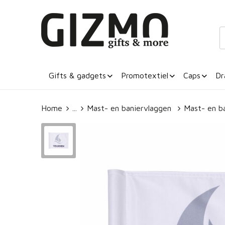
Gifts & gadgets
Promotextiel
Caps
Dr
Home
...
Mast- en baniervlaggen
Mast- en b