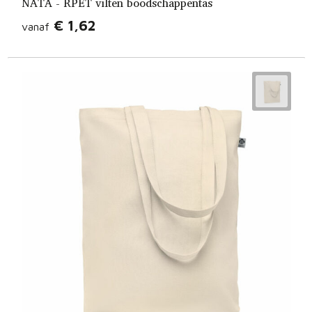
NATA - RPET vilten boodschappentas
€ 1,62
vanaf