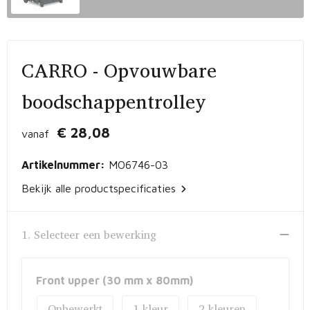
Vrije tijd en Strand
Peuters en Baby's
Documententassen
Kerst
Werkkleding
Laptophoezen en -tassen
CARRO - Opvouwbare
Schrijfwaren
Gilets
Sporttassen
boodschappentrolley
Waterflessen
Polo's
Draagtassen
€ 28,08
vanaf
Kids & games
Lunchtassen
Artikelnummer:
MO6746-03
Feestartikelen
Strandtassen
Bekijk alle productspecificaties
Kinderen, Peuters en Baby's
Duffeltassen
1. Selecteer een bewerking
Themapakketten
Matrozentassen
Tablettassen
Front upper (30 mm x 80mm)
Onbewerkt
1
2