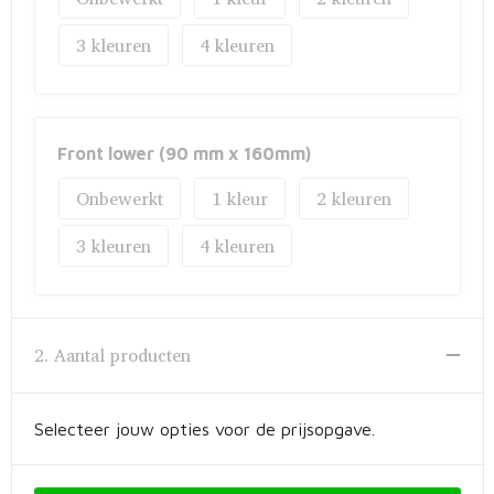
Fietstassen
3
4
Opbergtassen
Toilettassen
Front lower (90 mm x 160mm)
Golftassen
Onbewerkt
1
2
Opvouwbare tassen
3
4
Waterbestendige tassen
Promotietassen
2. Aantal producten
Goodiebags
Selecteer jouw opties voor de prijsopgave.
Aktetassen
Trolleys