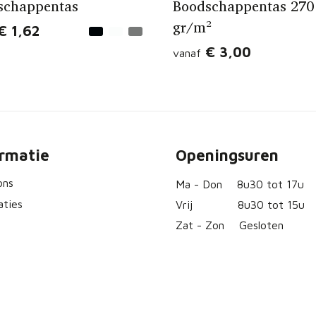
schappentas
Boodschappentas 270
gr/m²
€ 1,62
€ 3,00
vanaf
ormatie
Openingsuren
ons
Ma - Don
8u30 tot 17u
aties
Vrij
8u30 tot 15u
Zat - Zon
Gesloten