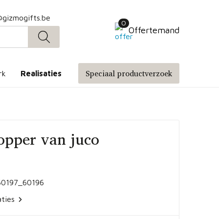
@gizmogifts.be
0
Offertemand
Speciaal productverzoek
rk
Realisaties
opper van juco
60197_60196
aties