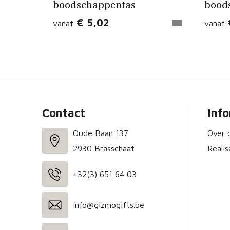
boodschappentas
bood
€ 5,02
vanaf
vanaf
Contact
Inf
Oude Baan 137
Over 
2930 Brasschaat
Realis
+32(3) 651 64 03
info@gizmogifts.be