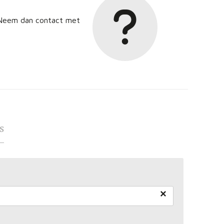
? Neem dan contact met
s
×