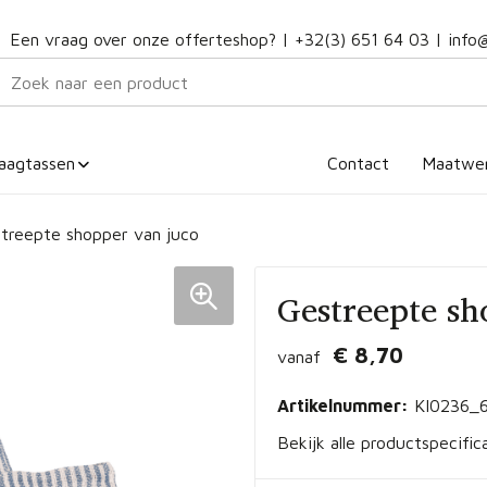
Een vraag over onze offerteshop? |
+32(3) 651 64 03
|
info
aagtassen
Contact
Maatwe
treepte shopper van juco
Gestreepte sh
€ 8,70
vanaf
Artikelnummer:
KI0236_
Bekijk alle productspecific