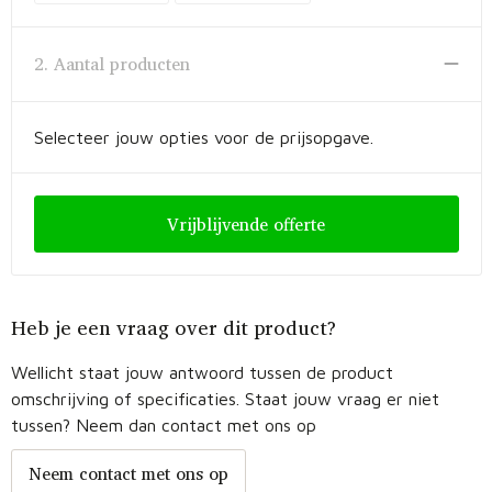
Fietstassen
Opbergtassen
2. Aantal producten
Toilettassen
Selecteer jouw opties voor de prijsopgave.
Golftassen
Opvouwbare tassen
Vrijblijvende offerte
Waterbestendige tassen
Heb je een vraag over dit product?
Promotietassen
Wellicht staat jouw antwoord tussen de product
Goodiebags
omschrijving of specificaties. Staat jouw vraag er niet
tussen? Neem dan contact met ons op
Aktetassen
Neem contact met ons op
Trolleys