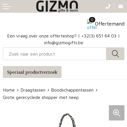
Terug
Terug
Terug
Terug
0
Aanstekers
Gezichtsmaskers en mondkapjes
Caps
Accessoires voor tassen
Offertemand
Klokken, horloges en weerstations
Badtextiel en Douche
Hoofdbanden
Heuptassen
Een vraag over onze offerteshop? |
+32(3) 651 64 03
|
info@gizmogifts.be
Sleutelhangers en Lanyards
Handschoenen en Sjaals
Papieren tassen
Anti-stress
Regenkleding
Jute tassen
Speciaal productverzoek
Lampen en Gereedschap
Blazers
Reistassen
Home
Draagtassen
Boodschappentassen
Snoepgoed
Jassen
Autotassen
Grote gerecyclede shopper met neep
Bronwaterflesjes
Schoenen
Katoenen draagtassen
Mokken & glazen
Bodywarmers
Reistassensets