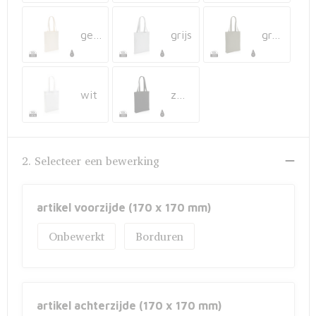
Fietstassen
gebroken wit
grijs
groen
Opbergtassen
Toilettassen
wit
zwart
Golftassen
Opvouwbare tassen
2. Selecteer een bewerking
Waterbestendige tassen
artikel voorzijde (170 x 170 mm)
Promotietassen
Onbewerkt
Borduren
Goodiebags
Aktetassen
artikel achterzijde (170 x 170 mm)
Trolleys