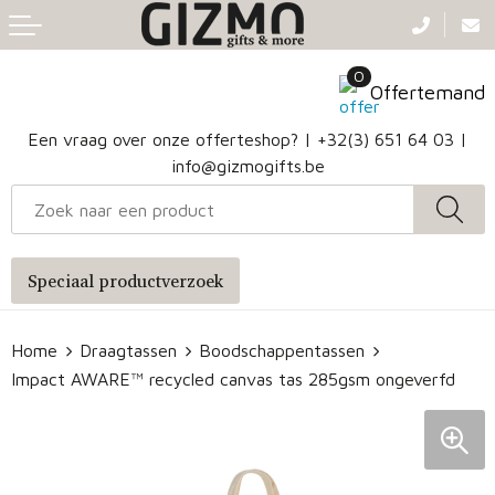
Terug
Terug
Terug
Terug
0
Aanstekers
Gezichtsmaskers en mondkapjes
Caps
Accessoires voor tassen
Offertemand
Klokken, horloges en weerstations
Badtextiel en Douche
Hoofdbanden
Heuptassen
Een vraag over onze offerteshop? |
+32(3) 651 64 03
|
info@gizmogifts.be
Sleutelhangers en Lanyards
Handschoenen en Sjaals
Papieren tassen
Anti-stress
Regenkleding
Jute tassen
Speciaal productverzoek
Lampen en Gereedschap
Blazers
Reistassen
Home
Draagtassen
Boodschappentassen
Snoepgoed
Jassen
Autotassen
Impact AWARE™ recycled canvas tas 285gsm ongeverfd
Bronwaterflesjes
Schoenen
Katoenen draagtassen
Mokken & glazen
Bodywarmers
Reistassensets