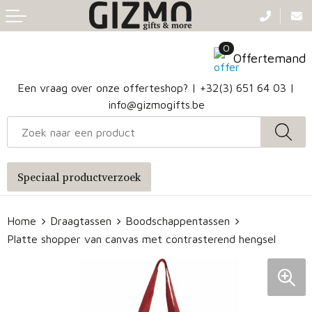
Terug
Terug
Terug
Terug
0
Aanstekers
Gezichtsmaskers en mondkapjes
Caps
Accessoires voor tassen
Offertemand
Klokken, horloges en weerstations
Badtextiel en Douche
Hoofdbanden
Heuptassen
Een vraag over onze offerteshop? |
+32(3) 651 64 03
|
info@gizmogifts.be
Sleutelhangers en Lanyards
Handschoenen en Sjaals
Papieren tassen
Anti-stress
Regenkleding
Jute tassen
Speciaal productverzoek
Lampen en Gereedschap
Blazers
Reistassen
Home
Draagtassen
Boodschappentassen
Snoepgoed
Jassen
Autotassen
Platte shopper van canvas met contrasterend hengsel
Bronwaterflesjes
Schoenen
Katoenen draagtassen
Mokken & glazen
Bodywarmers
Reistassensets