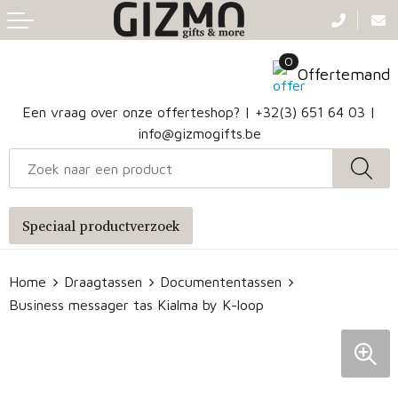
Terug
Terug
Terug
Terug
0
Aanstekers
Gezichtsmaskers en mondkapjes
Caps
Accessoires voor tassen
Offertemand
Klokken, horloges en weerstations
Badtextiel en Douche
Hoofdbanden
Heuptassen
Een vraag over onze offerteshop? |
+32(3) 651 64 03
|
info@gizmogifts.be
Sleutelhangers en Lanyards
Handschoenen en Sjaals
Papieren tassen
Anti-stress
Regenkleding
Jute tassen
Speciaal productverzoek
Lampen en Gereedschap
Blazers
Reistassen
Home
Draagtassen
Documententassen
Snoepgoed
Jassen
Autotassen
Business messager tas Kialma by K-loop
Bronwaterflesjes
Schoenen
Katoenen draagtassen
Mokken & glazen
Bodywarmers
Reistassensets