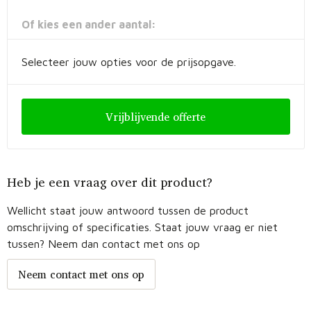
Fietstassen
Of kies een ander aantal:
Opbergtassen
Selecteer jouw opties voor de prijsopgave.
Toilettassen
Golftassen
Vrijblijvende offerte
Opvouwbare tassen
Waterbestendige tassen
Heb je een vraag over dit product?
Promotietassen
Wellicht staat jouw antwoord tussen de product
omschrijving of specificaties. Staat jouw vraag er niet
Goodiebags
tussen? Neem dan contact met ons op
Neem contact met ons op
Aktetassen
Trolleys