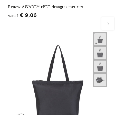
Renew AWARE™ rPET draagtas met rits
€ 9,06
vanaf