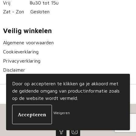
Vrij
8u30 tot 15u
Zat - Zon
Gesloten
Veilig winkelen
Algemene voorwaarden
Cookieverklaring
Privacyverklaring
Disclaimer
Door op accepteren te klikken ga je akkoord met
de geldende omgang van productinformatie zoals
op de website wordt vermeld.
Weigeren
© Copyright Gizmo 2023