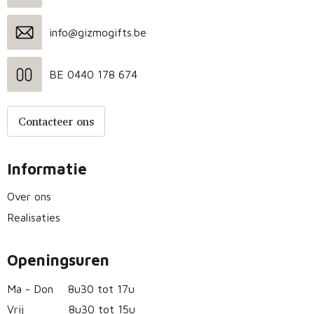
Fietstassen
info@gizmogifts.be
Opbergtassen
Toilettassen
BE 0440 178 674
Golftassen
Contacteer ons
Opvouwbare tassen
Informatie
Waterbestendige tassen
Over ons
Promotietassen
Realisaties
Goodiebags
Openingsuren
Aktetassen
Ma - Don
8u30 tot 17u
Vrij
8u30 tot 15u
Trolleys