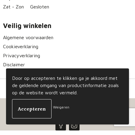
Zat - Zon
Gesloten
Veilig winkelen
Algemene voorwaarden
Cookieverklaring
Privacyverklaring
Disclaimer
Door op accepteren te klikken ga je akkoord met
de geldende omgang van productinformatie zoals
op de website wordt vermeld.
Weigeren
© Copyright Gizmo 2023