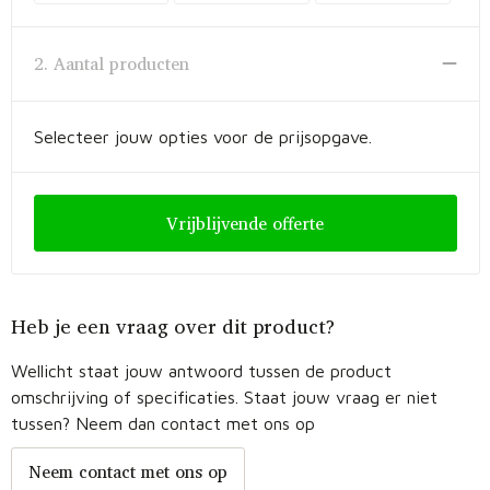
Fietstassen
Opbergtassen
2. Aantal producten
Toilettassen
Selecteer jouw opties voor de prijsopgave.
Golftassen
Opvouwbare tassen
Vrijblijvende offerte
Waterbestendige tassen
Heb je een vraag over dit product?
Promotietassen
Wellicht staat jouw antwoord tussen de product
Goodiebags
omschrijving of specificaties. Staat jouw vraag er niet
tussen? Neem dan contact met ons op
Aktetassen
Neem contact met ons op
Trolleys