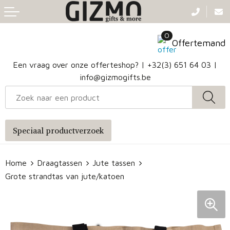
Terug
Terug
Terug
Terug
0
Aanstekers
Gezichtsmaskers en mondkapjes
Caps
Accessoires voor tassen
Offertemand
Klokken, horloges en weerstations
Badtextiel en Douche
Hoofdbanden
Heuptassen
Een vraag over onze offerteshop? |
+32(3) 651 64 03
|
info@gizmogifts.be
Sleutelhangers en Lanyards
Handschoenen en Sjaals
Papieren tassen
Anti-stress
Regenkleding
Jute tassen
Speciaal productverzoek
Lampen en Gereedschap
Blazers
Reistassen
Home
Draagtassen
Jute tassen
Snoepgoed
Jassen
Autotassen
Grote strandtas van jute/katoen
Bronwaterflesjes
Schoenen
Katoenen draagtassen
Mokken & glazen
Bodywarmers
Reistassensets