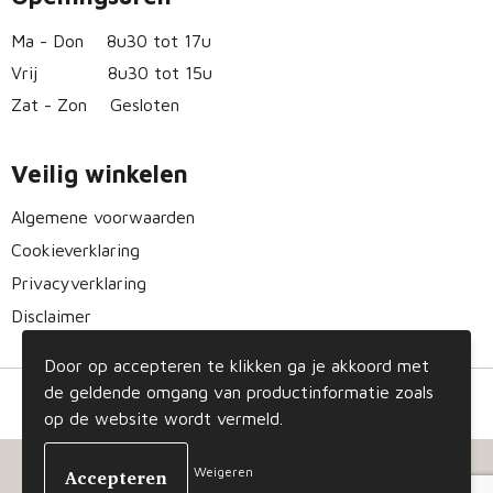
Ma - Don
8u30 tot 17u
Vrij
8u30 tot 15u
Zat - Zon
Gesloten
Veilig winkelen
Algemene voorwaarden
Cookieverklaring
Privacyverklaring
Disclaimer
Door op accepteren te klikken ga je akkoord met
de geldende omgang van productinformatie zoals
op de website wordt vermeld.
Weigeren
© Copyright Gizmo 2023