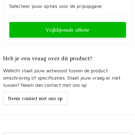
Fietstassen
Selecteer jouw opties voor de prijsopgave.
Opbergtassen
Vrijblijvende offerte
Toilettassen
Golftassen
Heb je een vraag over dit product?
Opvouwbare tassen
Wellicht staat jouw antwoord tussen de product
Waterbestendige tassen
omschrijving of specificaties. Staat jouw vraag er niet
tussen? Neem dan contact met ons op
Promotietassen
Neem contact met ons op
Goodiebags
Aktetassen
Trolleys