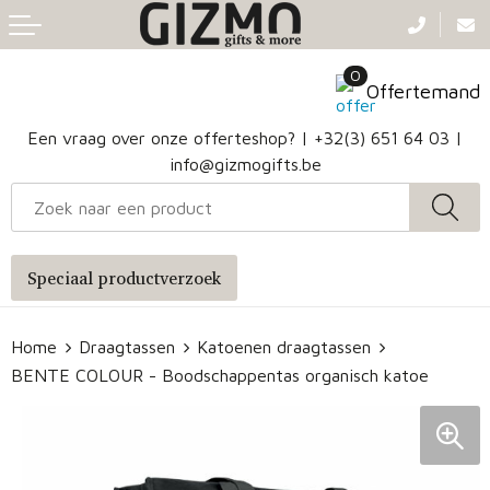
Terug
Terug
Terug
Terug
0
Aanstekers
Gezichtsmaskers en mondkapjes
Caps
Accessoires voor tassen
Offertemand
Klokken, horloges en weerstations
Badtextiel en Douche
Hoofdbanden
Heuptassen
Een vraag over onze offerteshop? |
+32(3) 651 64 03
|
info@gizmogifts.be
Sleutelhangers en Lanyards
Handschoenen en Sjaals
Papieren tassen
Anti-stress
Regenkleding
Jute tassen
Speciaal productverzoek
Lampen en Gereedschap
Blazers
Reistassen
Home
Draagtassen
Katoenen draagtassen
Snoepgoed
Jassen
Autotassen
BENTE COLOUR - Boodschappentas organisch katoe
Bronwaterflesjes
Schoenen
Katoenen draagtassen
Mokken & glazen
Bodywarmers
Reistassensets