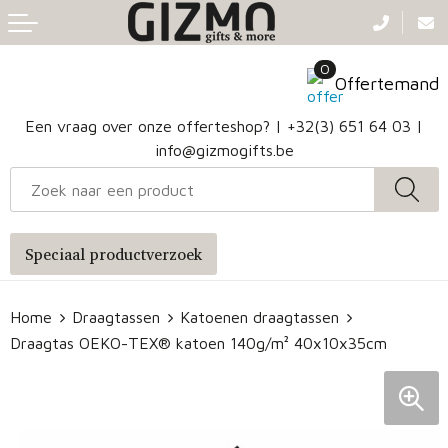
Terug
Terug
Terug
Terug
0
Aanstekers
Gezichtsmaskers en mondkapjes
Caps
Accessoires voor tassen
Offertemand
Klokken, horloges en weerstations
Badtextiel en Douche
Hoofdbanden
Heuptassen
Een vraag over onze offerteshop? |
+32(3) 651 64 03
|
info@gizmogifts.be
Sleutelhangers en Lanyards
Handschoenen en Sjaals
Papieren tassen
Anti-stress
Regenkleding
Jute tassen
Speciaal productverzoek
Lampen en Gereedschap
Blazers
Reistassen
Home
Draagtassen
Katoenen draagtassen
Snoepgoed
Jassen
Autotassen
Draagtas OEKO-TEX® katoen 140g/m² 40x10x35cm
Bronwaterflesjes
Schoenen
Katoenen draagtassen
Mokken & glazen
Bodywarmers
Reistassensets