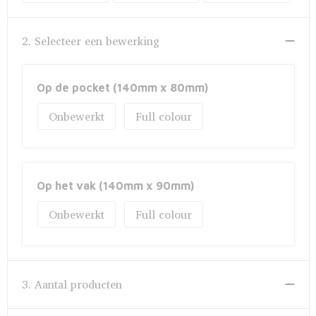
Fietstassen
Opbergtassen
2. Selecteer een bewerking
Toilettassen
Op de pocket (140mm x 80mm)
Golftassen
Onbewerkt
Full colour
Opvouwbare tassen
Waterbestendige tassen
Op het vak (140mm x 90mm)
Promotietassen
Onbewerkt
Full colour
Goodiebags
Aktetassen
3. Aantal producten
Trolleys