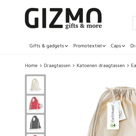
Gifts & gadgets
Promotextiel
Caps
Dr
Home
Draagtassen
Katoenen draagtassen
Ea