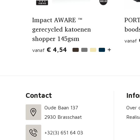
Impact AWARE ™
PORT
gerecycled katoenen
bood
shopper 145gsm
vanaf
€ 4,54
vanaf
Contact
Inf
Oude Baan 137
Over 
2930 Brasschaat
Realis
+32(3) 651 64 03