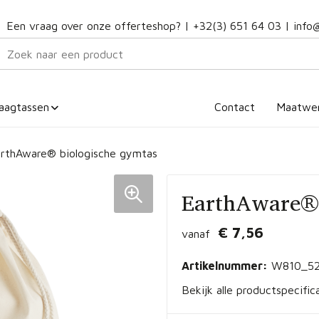
Een vraag over onze offerteshop? |
+32(3) 651 64 03
|
info
aagtassen
Contact
Maatwe
rthAware® biologische gymtas
EarthAware® 
€ 7,56
vanaf
Artikelnummer:
W810_52
Bekijk alle productspecific