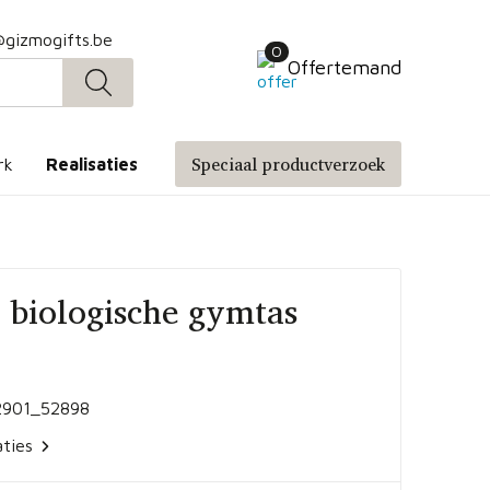
@gizmogifts.be
0
Offertemand
Speciaal productverzoek
rk
Realisaties
biologische gymtas
901_52898
aties