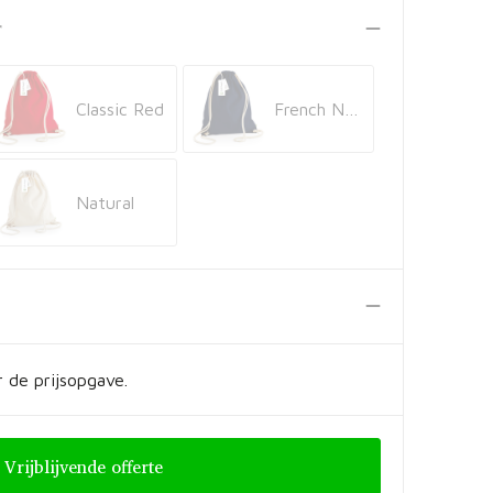
r
Classic Red
French Navy
Natural
 de prijsopgave.
Vrijblijvende offerte