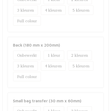
Fietstassen
3
4
5
Opbergtassen
Full colour
Toilettassen
Golftassen
Back (180 mm x 200mm)
Opvouwbare tassen
Onbewerkt
1
2
Waterbestendige tassen
3
4
5
Promotietassen
Full colour
Goodiebags
Aktetassen
Small bag transfer (30 mm x 60mm)
Trolleys