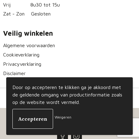
Vrij
8u30 tot 15u
Zat - Zon
Gesloten
Veilig winkelen
Algemene voorwaarden
Cookieverklaring
Privacyverklaring
Disclaimer
Door op accepteren te klikken ga je akkoord met
de geldende omgang van productinformatie zoals
op de website wordt vermeld.
Weigeren
© Copyright Gizmo 2023