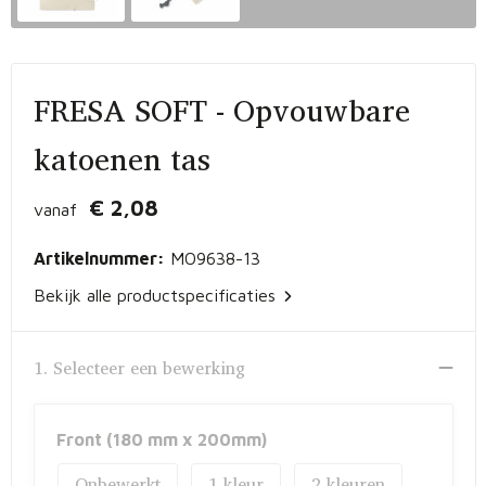
Vrije tijd en Strand
Peuters en Baby's
Documententassen
Kerst
Werkkleding
Laptophoezen en -tassen
FRESA SOFT - Opvouwbare
Schrijfwaren
Gilets
Sporttassen
katoenen tas
Waterflessen
Polo's
Draagtassen
€ 2,08
vanaf
Kids & games
Lunchtassen
Artikelnummer:
MO9638-13
Feestartikelen
Strandtassen
Bekijk alle productspecificaties
Kinderen, Peuters en Baby's
Duffeltassen
1. Selecteer een bewerking
Themapakketten
Matrozentassen
Tablettassen
Front (180 mm x 200mm)
Onbewerkt
1
2