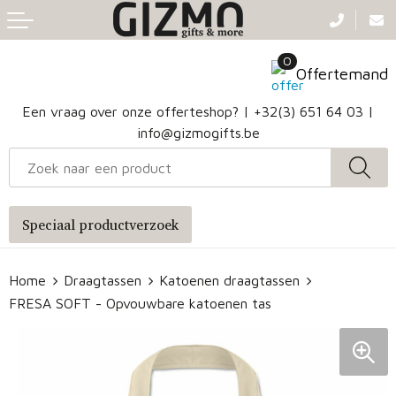
Terug
Terug
Terug
Terug
0
Aanstekers
Gezichtsmaskers en mondkapjes
Caps
Accessoires voor tassen
Offertemand
Klokken, horloges en weerstations
Badtextiel en Douche
Hoofdbanden
Heuptassen
Een vraag over onze offerteshop? |
+32(3) 651 64 03
|
info@gizmogifts.be
Sleutelhangers en Lanyards
Handschoenen en Sjaals
Papieren tassen
Anti-stress
Regenkleding
Jute tassen
Speciaal productverzoek
Lampen en Gereedschap
Blazers
Reistassen
Home
Draagtassen
Katoenen draagtassen
Snoepgoed
Jassen
Autotassen
FRESA SOFT - Opvouwbare katoenen tas
Bronwaterflesjes
Schoenen
Katoenen draagtassen
Mokken & glazen
Bodywarmers
Reistassensets