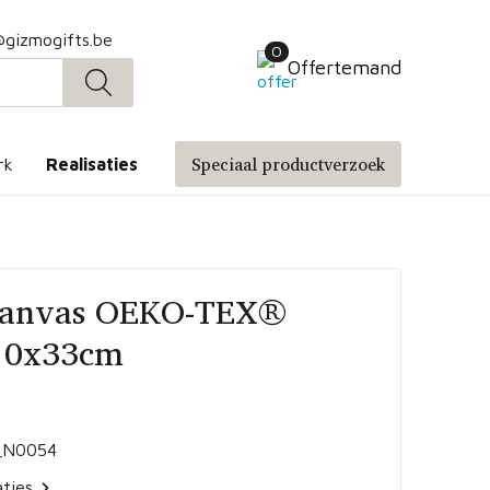
@gizmogifts.be
0
Offertemand
Speciaal productverzoek
rk
Realisaties
 canvas OEKO-TEX®
10x33cm
_N0054
aties