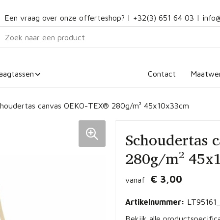
Een vraag over onze offerteshop? |
+32(3) 651 64 03
|
info
aagtassen
Contact
Maatwe
houdertas canvas OEKO-TEX® 280g/m² 45x10x33cm
Schoudertas
280g/m² 45x
€ 3,00
vanaf
Artikelnummer:
LT95161
Bekijk alle productspecific