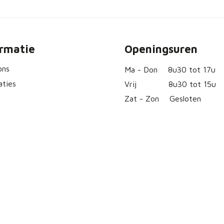
ormatie
Openingsuren
ons
Ma - Don
8u30 tot 17u
aties
Vrij
8u30 tot 15u
Zat - Zon
Gesloten