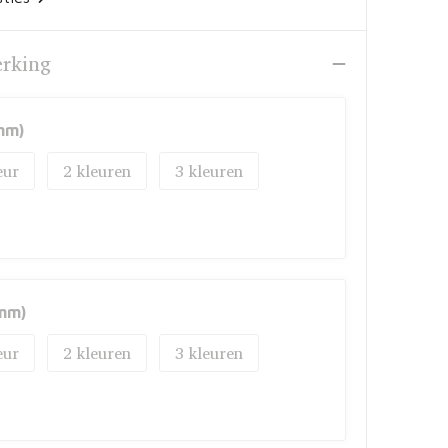
erking
mm)
2
3
mm)
2
3