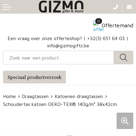
Terug
Terug
Terug
Terug
0
Aanstekers
Gezichtsmaskers en mondkapjes
Caps
Accessoires voor tassen
Offertemand
Klokken, horloges en weerstations
Badtextiel en Douche
Hoofdbanden
Heuptassen
Een vraag over onze offerteshop? |
+32(3) 651 64 03
|
info@gizmogifts.be
Sleutelhangers en Lanyards
Handschoenen en Sjaals
Papieren tassen
Anti-stress
Regenkleding
Jute tassen
Speciaal productverzoek
Lampen en Gereedschap
Blazers
Reistassen
Home
Draagtassen
Katoenen draagtassen
Snoepgoed
Jassen
Autotassen
Schoudertas katoen OEKO-TEX® 140g/m² 38x42cm
Bronwaterflesjes
Schoenen
Katoenen draagtassen
Mokken & glazen
Bodywarmers
Reistassensets