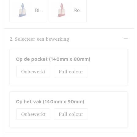
Fietstassen
Blauw
Rood
Opbergtassen
Toilettassen
2. Selecteer een bewerking
Golftassen
Op de pocket (140mm x 80mm)
Opvouwbare tassen
Onbewerkt
Full colour
Waterbestendige tassen
Promotietassen
Op het vak (140mm x 90mm)
Goodiebags
Onbewerkt
Full colour
Aktetassen
Trolleys