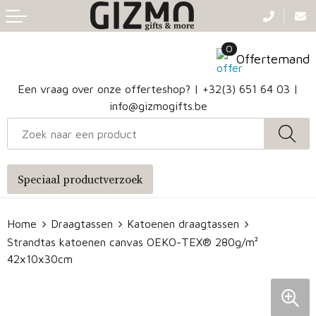
Terug
Terug
Terug
Terug
0
Aanstekers
Gezichtsmaskers en mondkapjes
Caps
Accessoires voor tassen
Offertemand
Klokken, horloges en weerstations
Badtextiel en Douche
Hoofdbanden
Heuptassen
Een vraag over onze offerteshop? |
+32(3) 651 64 03
|
info@gizmogifts.be
Sleutelhangers en Lanyards
Handschoenen en Sjaals
Papieren tassen
Anti-stress
Regenkleding
Jute tassen
Speciaal productverzoek
Lampen en Gereedschap
Blazers
Reistassen
Home
Draagtassen
Katoenen draagtassen
Snoepgoed
Jassen
Autotassen
Strandtas katoenen canvas OEKO-TEX® 280g/m²
42x10x30cm
Bronwaterflesjes
Schoenen
Katoenen draagtassen
Mokken & glazen
Bodywarmers
Reistassensets