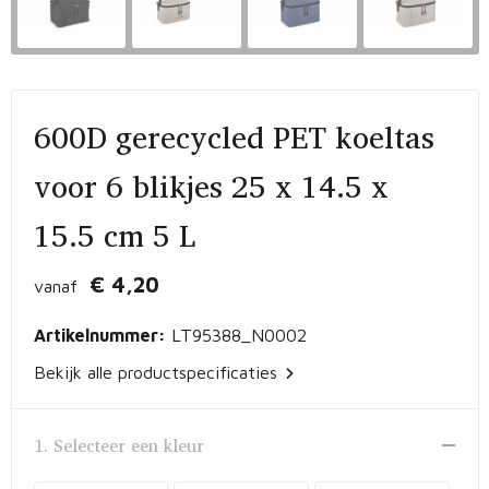
Vrije tijd en Strand
Peuters en Baby's
Documententassen
Kerst
Werkkleding
Laptophoezen en -tassen
Schrijfwaren
Gilets
Sporttassen
600D gerecycled PET koeltas
Waterflessen
Polo's
Draagtassen
voor 6 blikjes 25 x 14.5 x
15.5 cm 5 L
Kids & games
Lunchtassen
Feestartikelen
Strandtassen
€ 4,20
vanaf
Kinderen, Peuters en Baby's
Duffeltassen
Artikelnummer:
LT95388_N0002
Bekijk alle productspecificaties
Themapakketten
Matrozentassen
Tablettassen
1. Selecteer een kleur