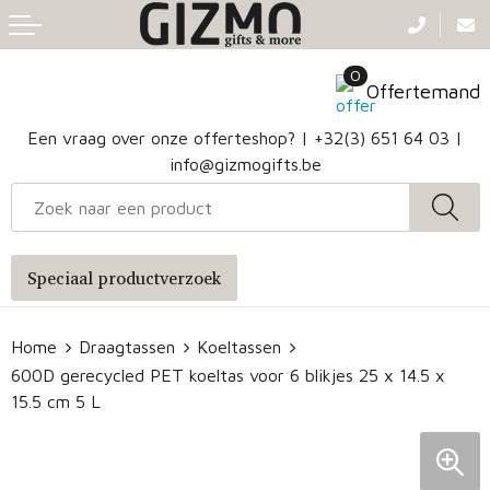
Terug
Terug
Terug
Terug
0
Aanstekers
Gezichtsmaskers en mondkapjes
Caps
Accessoires voor tassen
Offertemand
Klokken, horloges en weerstations
Badtextiel en Douche
Hoofdbanden
Heuptassen
Een vraag over onze offerteshop? |
+32(3) 651 64 03
|
info@gizmogifts.be
Sleutelhangers en Lanyards
Handschoenen en Sjaals
Papieren tassen
Anti-stress
Regenkleding
Jute tassen
Speciaal productverzoek
Lampen en Gereedschap
Blazers
Reistassen
Home
Draagtassen
Koeltassen
Snoepgoed
Jassen
Autotassen
600D gerecycled PET koeltas voor 6 blikjes 25 x 14.5 x
15.5 cm 5 L
Bronwaterflesjes
Schoenen
Katoenen draagtassen
Mokken & glazen
Bodywarmers
Reistassensets