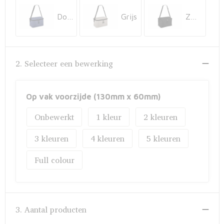
Fietstassen
Donkerblauw
Grijs
Zwart
Opbergtassen
Toilettassen
2. Selecteer een bewerking
Golftassen
Op vak voorzijde (130mm x 60mm)
Opvouwbare tassen
Onbewerkt
1
2
Waterbestendige tassen
3
4
5
Promotietassen
Full colour
Goodiebags
Aktetassen
3. Aantal producten
Trolleys