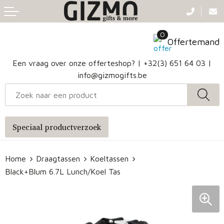
Terug
Terug
Terug
Terug
0
Aanstekers
Gezichtsmaskers en mondkapjes
Caps
Accessoires voor tassen
Offertemand
Klokken, horloges en weerstations
Badtextiel en Douche
Hoofdbanden
Heuptassen
Een vraag over onze offerteshop? |
+32(3) 651 64 03
|
info@gizmogifts.be
Sleutelhangers en Lanyards
Handschoenen en Sjaals
Papieren tassen
Anti-stress
Regenkleding
Jute tassen
Speciaal productverzoek
Lampen en Gereedschap
Blazers
Reistassen
Home
Draagtassen
Koeltassen
Snoepgoed
Jassen
Autotassen
Black+Blum 6.7L Lunch/Koel Tas
Bronwaterflesjes
Schoenen
Katoenen draagtassen
Mokken & glazen
Bodywarmers
Reistassensets