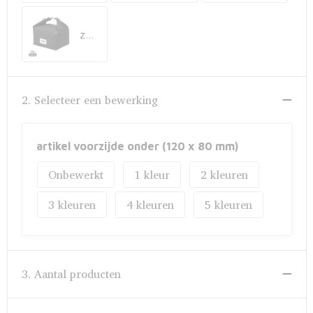
Fietstassen
zwart
Opbergtassen
Toilettassen
2. Selecteer een bewerking
Golftassen
Opvouwbare tassen
artikel voorzijde onder (120 x 80 mm)
Onbewerkt
1
2
Waterbestendige tassen
3
4
5
Promotietassen
Goodiebags
3. Aantal producten
Aktetassen
Trolleys