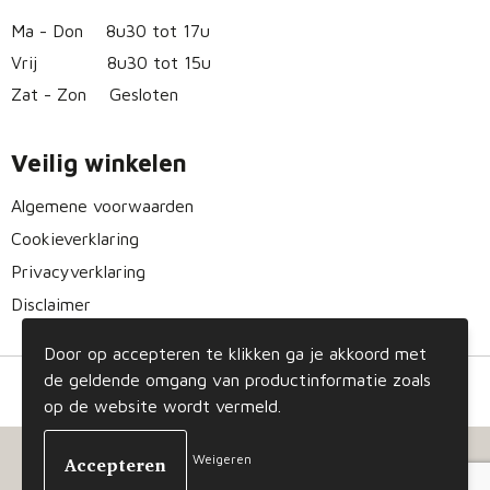
Ma - Don
8u30 tot 17u
Vrij
8u30 tot 15u
Zat - Zon
Gesloten
Veilig winkelen
Algemene voorwaarden
Cookieverklaring
Privacyverklaring
Disclaimer
Door op accepteren te klikken ga je akkoord met
de geldende omgang van productinformatie zoals
op de website wordt vermeld.
Weigeren
© Copyright Gizmo 2023