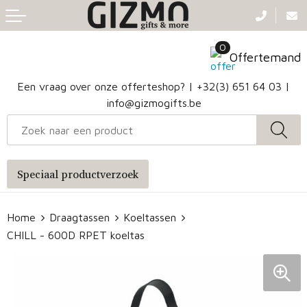
Terug
Terug
Terug
Terug
0
Aanstekers
Gezichtsmaskers en mondkapjes
Caps
Accessoires voor tassen
Offertemand
Klokken, horloges en weerstations
Badtextiel en Douche
Hoofdbanden
Heuptassen
Een vraag over onze offerteshop? |
+32(3) 651 64 03
|
info@gizmogifts.be
Sleutelhangers en Lanyards
Handschoenen en Sjaals
Papieren tassen
Anti-stress
Regenkleding
Jute tassen
Speciaal productverzoek
Lampen en Gereedschap
Blazers
Reistassen
Home
Draagtassen
Koeltassen
Snoepgoed
Jassen
Autotassen
CHILL - 600D RPET koeltas
Bronwaterflesjes
Schoenen
Katoenen draagtassen
Mokken & glazen
Bodywarmers
Reistassensets