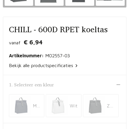
Vrije tijd en Strand
Peuters en Baby's
Documententassen
Kerst
Werkkleding
Laptophoezen en -tassen
CHILL - 600D RPET koeltas
Schrijfwaren
Gilets
Sporttassen
€ 6,94
vanaf
Waterflessen
Polo's
Draagtassen
Artikelnummer:
MO2557-03
Kids & games
Lunchtassen
Bekijk alle productspecificaties
Feestartikelen
Strandtassen
1. Selecteer een kleur
Kinderen, Peuters en Baby's
Duffeltassen
Themapakketten
Matrozentassen
Marineblauw
Wit
Zwart
Tablettassen