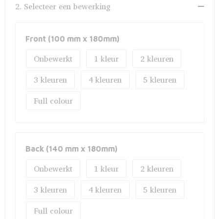
Fietstassen
2. Selecteer een bewerking
Opbergtassen
Front (100 mm x 180mm)
Toilettassen
Onbewerkt
1
2
Golftassen
3
4
5
Opvouwbare tassen
Full colour
Waterbestendige tassen
Promotietassen
Back (140 mm x 180mm)
Onbewerkt
1
2
Goodiebags
3
4
5
Aktetassen
Full colour
Trolleys