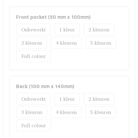
Fietstassen
Opbergtassen
Front pocket (50 mm x 100mm)
Onbewerkt
1
2
Toilettassen
3
4
5
Golftassen
Full colour
Opvouwbare tassen
Waterbestendige tassen
Back (100 mm x 140mm)
Promotietassen
Onbewerkt
1
2
Goodiebags
3
4
5
Aktetassen
Full colour
Trolleys