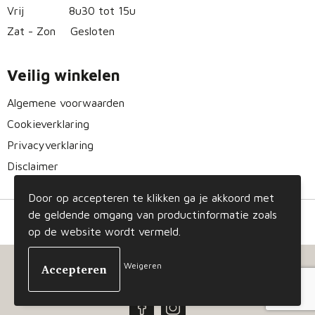
Vrij
8u30 tot 15u
Zat - Zon
Gesloten
Veilig winkelen
Algemene voorwaarden
Cookieverklaring
Privacyverklaring
Disclaimer
Door op accepteren te klikken ga je akkoord met
de geldende omgang van productinformatie zoals
op de website wordt vermeld.
Weigeren
© Copyright Gizmo 2023