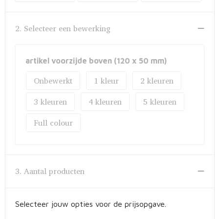
Fietstassen
Opbergtassen
2. Selecteer een bewerking
Toilettassen
artikel voorzijde boven (120 x 50 mm)
Golftassen
Onbewerkt
1
2
Opvouwbare tassen
3
4
5
Full colour
Waterbestendige tassen
Promotietassen
Goodiebags
3. Aantal producten
Aktetassen
Selecteer jouw opties voor de prijsopgave.
Trolleys