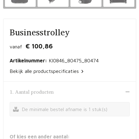
Vrije tijd en Strand
Peuters en Baby's
Documententassen
Kerst
Werkkleding
Laptophoezen en -tassen
Businesstrolley
Schrijfwaren
Gilets
Sporttassen
€ 100,86
vanaf
Waterflessen
Polo's
Draagtassen
Artikelnummer:
KI0846_80475_80474
Kids & games
Lunchtassen
Bekijk alle productspecificaties
Feestartikelen
Strandtassen
1. Aantal producten
Kinderen, Peuters en Baby's
Duffeltassen
De minimale bestel afname is 1 stuk(s)
Themapakketten
Matrozentassen
Tablettassen
Of kies een ander aantal: