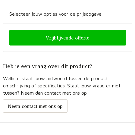
Fietstassen
Selecteer jouw opties voor de prijsopgave.
Opbergtassen
Toilettassen
Vrijblijvende offerte
Golftassen
Opvouwbare tassen
Heb je een vraag over dit product?
Waterbestendige tassen
Wellicht staat jouw antwoord tussen de product
omschrijving of specificaties. Staat jouw vraag er niet
Promotietassen
tussen? Neem dan contact met ons op
Goodiebags
Neem contact met ons op
Aktetassen
Trolleys