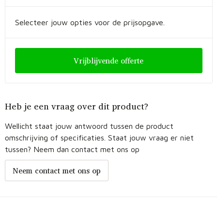
Fietstassen
Selecteer jouw opties voor de prijsopgave.
Opbergtassen
Toilettassen
Vrijblijvende offerte
Golftassen
Opvouwbare tassen
Heb je een vraag over dit product?
Waterbestendige tassen
Wellicht staat jouw antwoord tussen de product
omschrijving of specificaties. Staat jouw vraag er niet
Promotietassen
tussen? Neem dan contact met ons op
Goodiebags
Neem contact met ons op
Aktetassen
Trolleys