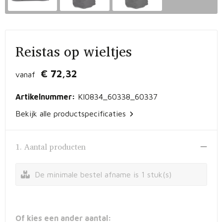
Vrije tijd en Strand
Peuters en Baby's
Documententassen
Kerst
Werkkleding
Laptophoezen en -tassen
Reistas op wieltjes
Schrijfwaren
Gilets
Sporttassen
€ 72,32
vanaf
Waterflessen
Polo's
Draagtassen
Artikelnummer:
KI0834_60338_60337
Kids & games
Lunchtassen
Bekijk alle productspecificaties
Feestartikelen
Strandtassen
1. Aantal producten
Kinderen, Peuters en Baby's
Duffeltassen
De minimale bestel afname is 1 stuk(s)
Themapakketten
Matrozentassen
Tablettassen
Of kies een ander aantal: