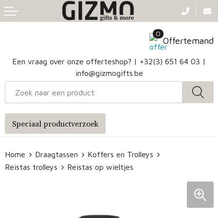
Terug
Terug
Terug
Terug
0
Aanstekers
Gezichtsmaskers en mondkapjes
Caps
Accessoires voor tassen
Offertemand
Klokken, horloges en weerstations
Badtextiel en Douche
Hoofdbanden
Heuptassen
Een vraag over onze offerteshop? |
+32(3) 651 64 03
|
info@gizmogifts.be
Sleutelhangers en Lanyards
Handschoenen en Sjaals
Papieren tassen
Anti-stress
Regenkleding
Jute tassen
Speciaal productverzoek
Lampen en Gereedschap
Blazers
Reistassen
Home
Draagtassen
Koffers en Trolleys
Snoepgoed
Jassen
Autotassen
Reistas trolleys
Reistas op wieltjes
Bronwaterflesjes
Schoenen
Katoenen draagtassen
Mokken & glazen
Bodywarmers
Reistassensets