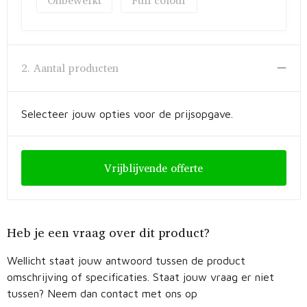
Onbewerkt
Full colour
Fietstassen
Opbergtassen
2. Aantal producten
Toilettassen
Golftassen
Selecteer jouw opties voor de prijsopgave.
Opvouwbare tassen
Vrijblijvende offerte
Waterbestendige tassen
Promotietassen
Heb je een vraag over dit product?
Goodiebags
Wellicht staat jouw antwoord tussen de product
Aktetassen
omschrijving of specificaties. Staat jouw vraag er niet
tussen? Neem dan contact met ons op
Trolleys