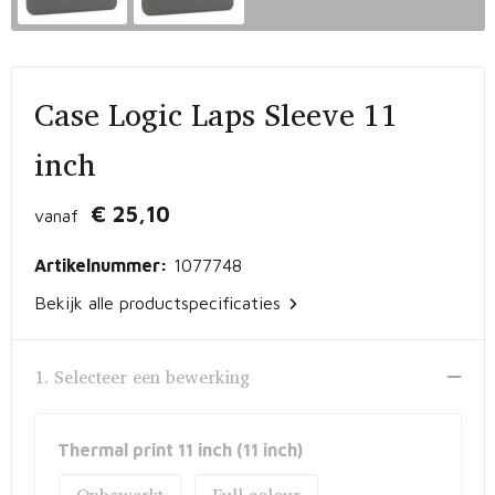
Vrije tijd en Strand
Peuters en Baby's
Documententassen
Kerst
Werkkleding
Laptophoezen en -tassen
Case Logic Laps Sleeve 11
Schrijfwaren
Gilets
Sporttassen
inch
Waterflessen
Polo's
Draagtassen
€ 25,10
vanaf
Kids & games
Lunchtassen
Artikelnummer:
1077748
Feestartikelen
Strandtassen
Bekijk alle productspecificaties
Kinderen, Peuters en Baby's
Duffeltassen
1. Selecteer een bewerking
Themapakketten
Matrozentassen
Tablettassen
Thermal print 11 inch (11 inch)