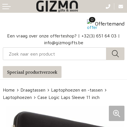
Terug
Terug
Terug
Terug
0
Aanstekers
Gezichtsmaskers en mondkapjes
Caps
Accessoires voor tassen
Offertemand
Klokken, horloges en weerstations
Badtextiel en Douche
Hoofdbanden
Heuptassen
Een vraag over onze offerteshop? |
+32(3) 651 64 03
|
info@gizmogifts.be
Sleutelhangers en Lanyards
Handschoenen en Sjaals
Papieren tassen
Anti-stress
Regenkleding
Jute tassen
Speciaal productverzoek
Lampen en Gereedschap
Blazers
Reistassen
Home
Draagtassen
Laptophoezen en -tassen
Snoepgoed
Jassen
Autotassen
Laptophoezen
Case Logic Laps Sleeve 11 inch
Bronwaterflesjes
Schoenen
Katoenen draagtassen
Mokken & glazen
Bodywarmers
Reistassensets