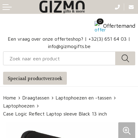
Terug
Terug
Terug
Terug
0
Aanstekers
Gezichtsmaskers en mondkapjes
Caps
Accessoires voor tassen
Offertemand
Klokken, horloges en weerstations
Badtextiel en Douche
Hoofdbanden
Heuptassen
Een vraag over onze offerteshop? |
+32(3) 651 64 03
|
info@gizmogifts.be
Sleutelhangers en Lanyards
Handschoenen en Sjaals
Papieren tassen
Anti-stress
Regenkleding
Jute tassen
Speciaal productverzoek
Lampen en Gereedschap
Blazers
Reistassen
Home
Draagtassen
Laptophoezen en -tassen
Snoepgoed
Jassen
Autotassen
Laptophoezen
Bronwaterflesjes
Schoenen
Katoenen draagtassen
Case Logic Reflect Laptop sleeve Black 13 inch
Mokken & glazen
Bodywarmers
Reistassensets