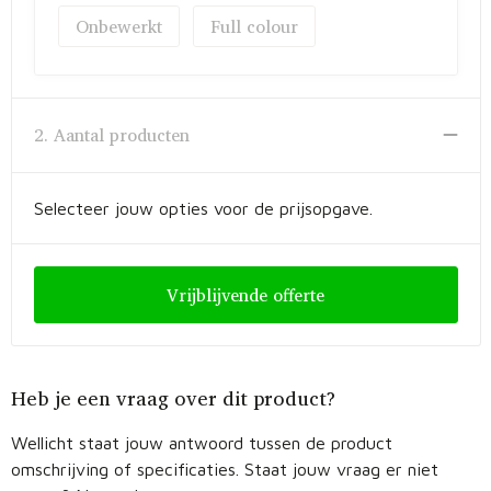
Fietstassen
Onbewerkt
Full colour
Opbergtassen
Toilettassen
2. Aantal producten
Golftassen
Selecteer jouw opties voor de prijsopgave.
Opvouwbare tassen
Waterbestendige tassen
Vrijblijvende offerte
Promotietassen
Goodiebags
Heb je een vraag over dit product?
Aktetassen
Wellicht staat jouw antwoord tussen de product
omschrijving of specificaties. Staat jouw vraag er niet
Trolleys