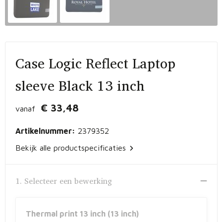
Vrije tijd en Strand
Peuters en Baby's
Documententassen
Kerst
Werkkleding
Laptophoezen en -tassen
Schrijfwaren
Gilets
Sporttassen
Case Logic Reflect Laptop
Waterflessen
Polo's
Draagtassen
sleeve Black 13 inch
Kids & games
Lunchtassen
€ 33,48
vanaf
Feestartikelen
Strandtassen
Artikelnummer:
2379352
Bekijk alle productspecificaties
Kinderen, Peuters en Baby's
Duffeltassen
Themapakketten
Matrozentassen
1. Selecteer een bewerking
Tablettassen
Thermal print 13 inch (13 inch)