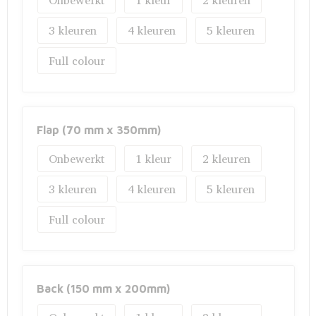
Onbewerkt
1
2
Fietstassen
3
4
5
Opbergtassen
Full colour
Toilettassen
Golftassen
Flap (70 mm x 350mm)
Opvouwbare tassen
Onbewerkt
1
2
Waterbestendige tassen
3
4
5
Promotietassen
Full colour
Goodiebags
Aktetassen
Back (150 mm x 200mm)
Trolleys