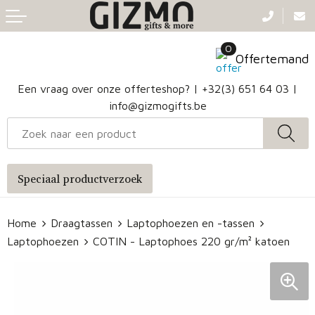
Terug
Terug
Terug
Terug
0
Aanstekers
Gezichtsmaskers en mondkapjes
Caps
Accessoires voor tassen
Offertemand
Klokken, horloges en weerstations
Badtextiel en Douche
Hoofdbanden
Heuptassen
Een vraag over onze offerteshop? |
+32(3) 651 64 03
|
info@gizmogifts.be
Sleutelhangers en Lanyards
Handschoenen en Sjaals
Papieren tassen
Anti-stress
Regenkleding
Jute tassen
Speciaal productverzoek
Lampen en Gereedschap
Blazers
Reistassen
Home
Draagtassen
Laptophoezen en -tassen
Snoepgoed
Jassen
Autotassen
Laptophoezen
COTIN - Laptophoes 220 gr/m² katoen
Bronwaterflesjes
Schoenen
Katoenen draagtassen
Mokken & glazen
Bodywarmers
Reistassensets