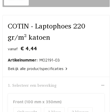
Vrije tijd en Strand
Peuters en Baby's
Documententassen
Kerst
Werkkleding
Laptophoezen en -tassen
COTIN - Laptophoes 220
Schrijfwaren
Gilets
Sporttassen
gr/m² katoen
Waterflessen
Polo's
Draagtassen
€ 4,44
vanaf
Kids & games
Lunchtassen
Artikelnummer:
MO2191-03
Feestartikelen
Strandtassen
Bekijk alle productspecificaties
Kinderen, Peuters en Baby's
Duffeltassen
1. Selecteer een bewerking
Themapakketten
Matrozentassen
Tablettassen
Front (100 mm x 350mm)