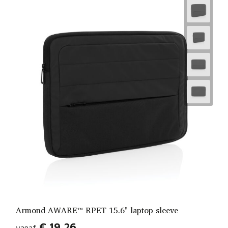
Armond AWARE™ RPET 15.6" laptop sleeve
€ 19,26
vanaf