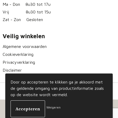
Ma - Don
8u30 tot 17u
Vrij
8u30 tot 15u
Zat - Zon
Gesloten
Veilig winkelen
Algemene voorwaarden
Cookieverklaring
Privacyverklaring
Disclaimer
Door op accepteren te klikken ga je akkoord met
de geldende omgang van productinformatie zoals
op de website wordt vermeld.
Weigeren
© Copyright Gizmo 2023