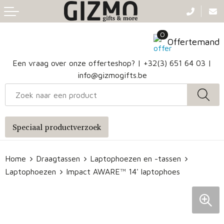
Terug
Terug
Terug
Terug
0
Aanstekers
Gezichtsmaskers en mondkapjes
Caps
Accessoires voor tassen
Offertemand
Klokken, horloges en weerstations
Badtextiel en Douche
Hoofdbanden
Heuptassen
Een vraag over onze offerteshop? |
+32(3) 651 64 03
|
info@gizmogifts.be
Sleutelhangers en Lanyards
Handschoenen en Sjaals
Papieren tassen
Anti-stress
Regenkleding
Jute tassen
Speciaal productverzoek
Lampen en Gereedschap
Blazers
Reistassen
Home
Draagtassen
Laptophoezen en -tassen
Snoepgoed
Jassen
Autotassen
Laptophoezen
Impact AWARE™ 14' laptophoes
Bronwaterflesjes
Schoenen
Katoenen draagtassen
Mokken & glazen
Bodywarmers
Reistassensets