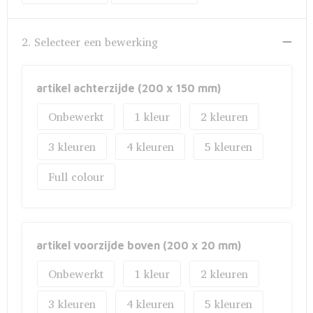
Fietstassen
Opbergtassen
2. Selecteer een bewerking
Toilettassen
artikel achterzijde (200 x 150 mm)
Golftassen
Onbewerkt
1
2
Opvouwbare tassen
3
4
5
Waterbestendige tassen
Full colour
Promotietassen
Goodiebags
artikel voorzijde boven (200 x 20 mm)
Onbewerkt
1
2
Aktetassen
3
4
5
Trolleys