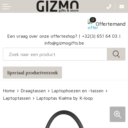
Terug
Terug
Terug
Terug
0
Aanstekers
Gezichtsmaskers en mondkapjes
Caps
Accessoires voor tassen
Offertemand
Klokken, horloges en weerstations
Badtextiel en Douche
Hoofdbanden
Heuptassen
Een vraag over onze offerteshop? |
+32(3) 651 64 03
|
info@gizmogifts.be
Sleutelhangers en Lanyards
Handschoenen en Sjaals
Papieren tassen
Anti-stress
Regenkleding
Jute tassen
Speciaal productverzoek
Lampen en Gereedschap
Blazers
Reistassen
Home
Draagtassen
Laptophoezen en -tassen
Snoepgoed
Jassen
Autotassen
Laptoptassen
Laptoptas Kialma by K-loop
Bronwaterflesjes
Schoenen
Katoenen draagtassen
Mokken & glazen
Bodywarmers
Reistassensets