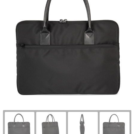
Sportbidons
Kledingaccessoires
Boodschappentassen
Fitness & sport
Sweaters
Kledingtassen
Paraplu's
Broeken en Rokken
Rugzakken
Technologie & accessoires
Ondergoed, Sokken en Nachtkleding
Bowlingtassen
Huis, Tuin en Keuken
T-Shirts
Koeltassen
Persoonlijke verzorging
Caps, Hoeden en Mutsen
Schoenentassen
Veiligheid, Auto en Fiets
Overhemden
Crossbody tassen
Kantoorartikelen
Vesten
Koffers en Trolleys
Reisbenodigdheden
Dekens, Fleecedekens en -kussens
Schoudertassen