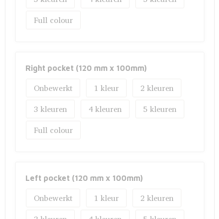
Fietstassen
Full colour
Opbergtassen
Toilettassen
Right pocket (120 mm x 100mm)
Golftassen
Onbewerkt
1
2
Opvouwbare tassen
3
4
5
Waterbestendige tassen
Full colour
Promotietassen
Goodiebags
Left pocket (120 mm x 100mm)
Aktetassen
Onbewerkt
1
2
Trolleys