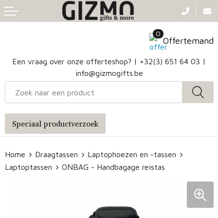
Terug
Terug
Terug
Terug
0
Aanstekers
Gezichtsmaskers en mondkapjes
Caps
Accessoires voor tassen
Offertemand
Klokken, horloges en weerstations
Badtextiel en Douche
Hoofdbanden
Heuptassen
Een vraag over onze offerteshop? |
+32(3) 651 64 03
|
info@gizmogifts.be
Sleutelhangers en Lanyards
Handschoenen en Sjaals
Papieren tassen
Anti-stress
Regenkleding
Jute tassen
Speciaal productverzoek
Lampen en Gereedschap
Blazers
Reistassen
Home
Draagtassen
Laptophoezen en -tassen
Snoepgoed
Jassen
Autotassen
Laptoptassen
ONBAG - Handbagage reistas
Bronwaterflesjes
Schoenen
Katoenen draagtassen
Mokken & glazen
Bodywarmers
Reistassensets