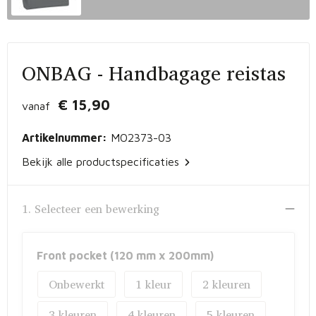
Vrije tijd en Strand
Peuters en Baby's
Documententassen
Kerst
Werkkleding
Laptophoezen en -tassen
ONBAG - Handbagage reistas
Schrijfwaren
Gilets
Sporttassen
€ 15,90
vanaf
Waterflessen
Polo's
Draagtassen
Artikelnummer:
MO2373-03
Kids & games
Lunchtassen
Bekijk alle productspecificaties
Feestartikelen
Strandtassen
1. Selecteer een bewerking
Kinderen, Peuters en Baby's
Duffeltassen
Themapakketten
Matrozentassen
Front pocket (120 mm x 200mm)
Onbewerkt
1
2
Tablettassen
3
4
5