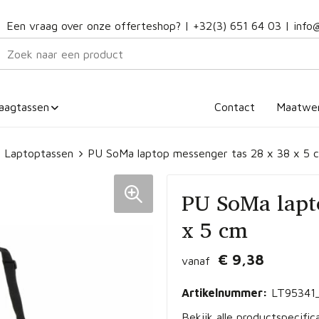
Een vraag over onze offerteshop? |
+32(3) 651 64 03
|
info
aagtassen
Contact
Maatwe
Laptoptassen
PU SoMa laptop messenger tas 28 x 38 x 5 
PU SoMa lapt
x 5 cm
€ 9,38
vanaf
Artikelnummer:
LT95341
Bekijk alle productspecific