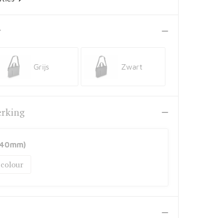
r
Grijs
Zwart
erking
240mm)
 colour