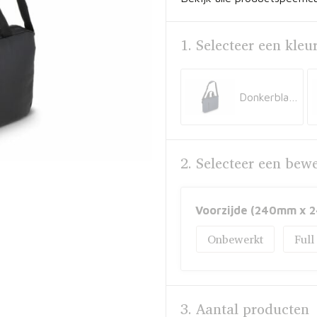
1. Selecteer een kleu
Donkerblauw
2. Selecteer een bew
Voorzijde (240mm x 
Onbewerkt
Full
3. Aantal producten