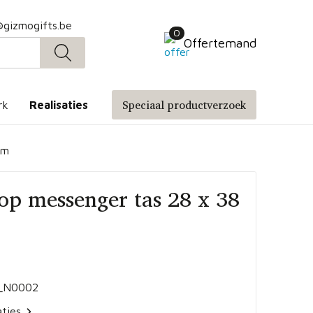
@gizmogifts.be
0
Offertemand
Speciaal productverzoek
rk
Realisaties
cm
op messenger tas 28 x 38
_N0002
aties