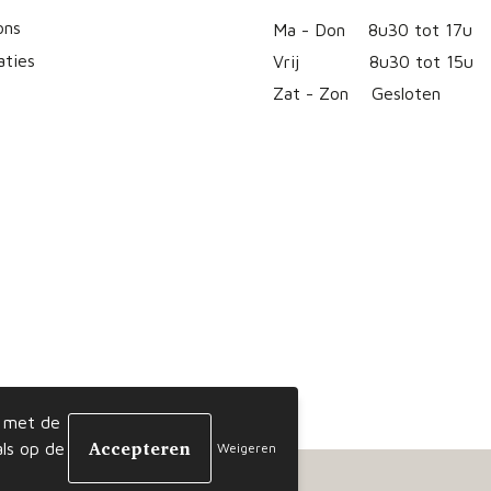
ons
Ma - Don
8u30 tot 17u
aties
Vrij
8u30 tot 15u
Zat - Zon
Gesloten
d met de
ls op de
Weigeren