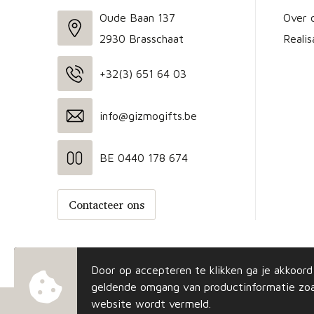
Oude Baan 137
Over 
2930 Brasschaat
Realis
+32(3) 651 64 03
info@gizmogifts.be
BE 0440 178 674
Contacteer ons
Door op accepteren te klikken ga je akkoor
geldende omgang van productinformatie zoa
website wordt vermeld.