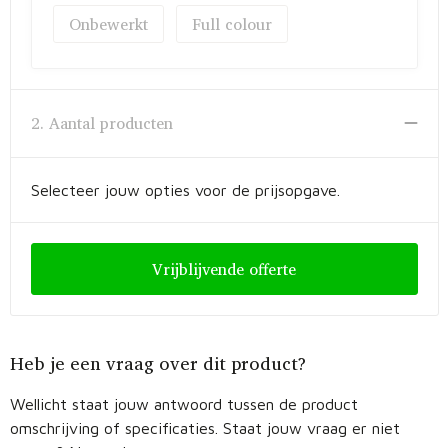
Fietstassen
Onbewerkt
Full colour
Opbergtassen
Toilettassen
2. Aantal producten
Golftassen
Selecteer jouw opties voor de prijsopgave.
Opvouwbare tassen
Waterbestendige tassen
Vrijblijvende offerte
Promotietassen
Goodiebags
Heb je een vraag over dit product?
Aktetassen
Wellicht staat jouw antwoord tussen de product
omschrijving of specificaties. Staat jouw vraag er niet
Trolleys