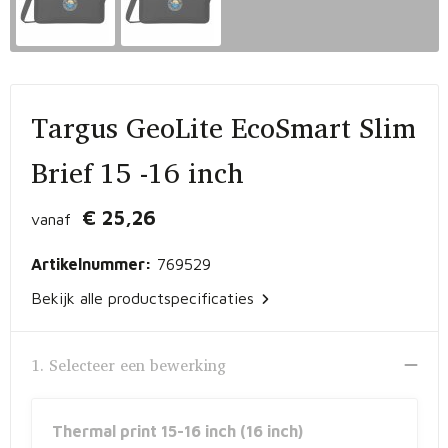
Vrije tijd en Strand
Peuters en Baby's
Documententassen
Kerst
Werkkleding
Laptophoezen en -tassen
Schrijfwaren
Gilets
Sporttassen
Targus GeoLite EcoSmart Slim
Waterflessen
Polo's
Draagtassen
Brief 15 -16 inch
Kids & games
Lunchtassen
€ 25,26
vanaf
Feestartikelen
Strandtassen
Artikelnummer:
769529
Bekijk alle productspecificaties
Kinderen, Peuters en Baby's
Duffeltassen
Themapakketten
Matrozentassen
1. Selecteer een bewerking
Tablettassen
Thermal print 15-16 inch (16 inch)