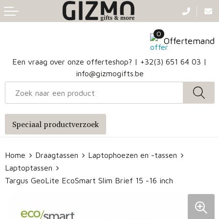
Terug
Terug
Terug
Terug
0
Aanstekers
Gezichtsmaskers en mondkapjes
Caps
Accessoires voor tassen
Offertemand
Klokken, horloges en weerstations
Badtextiel en Douche
Hoofdbanden
Heuptassen
Een vraag over onze offerteshop? |
+32(3) 651 64 03
|
info@gizmogifts.be
Sleutelhangers en Lanyards
Handschoenen en Sjaals
Papieren tassen
Anti-stress
Regenkleding
Jute tassen
Speciaal productverzoek
Lampen en Gereedschap
Blazers
Reistassen
Home
Draagtassen
Laptophoezen en -tassen
Snoepgoed
Jassen
Autotassen
Laptoptassen
Bronwaterflesjes
Schoenen
Katoenen draagtassen
Targus GeoLite EcoSmart Slim Brief 15 -16 inch
Mokken & glazen
Bodywarmers
Reistassensets