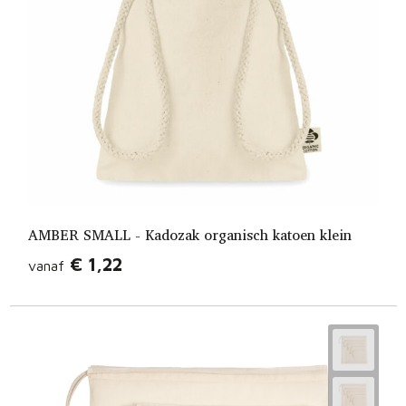
Fietstassen
Opbergtassen
Toilettassen
Golftassen
Opvouwbare tassen
Waterbestendige tassen
AMBER SMALL - Kadozak organisch katoen klein
€ 1,22
vanaf
Promotietassen
Goodiebags
Aktetassen
Trolleys