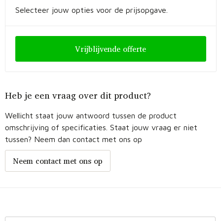
Fietstassen
Selecteer jouw opties voor de prijsopgave.
Opbergtassen
Vrijblijvende offerte
Toilettassen
Golftassen
Heb je een vraag over dit product?
Opvouwbare tassen
Wellicht staat jouw antwoord tussen de product
Waterbestendige tassen
omschrijving of specificaties. Staat jouw vraag er niet
tussen? Neem dan contact met ons op
Promotietassen
Neem contact met ons op
Goodiebags
Aktetassen
Trolleys