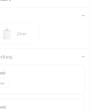
r
Zilver
erking
mm)
mm)