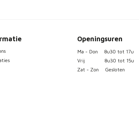
ormatie
Openingsuren
ons
Ma - Don
8u30 tot 17u
aties
Vrij
8u30 tot 15u
Zat - Zon
Gesloten