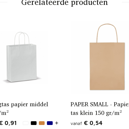
Gerelateerde producten
tas papier middel
PAPER SMALL - Papie
/m²
tas klein 150 gr/m²
€ 0,91
€ 0,54
vanaf