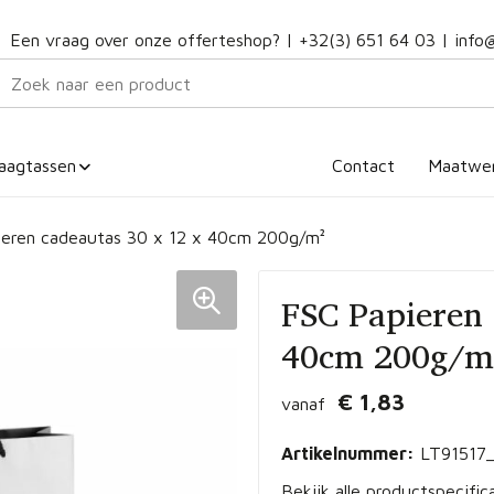
Een vraag over onze offerteshop? |
+32(3) 651 64 03
|
info
aagtassen
Contact
Maatwe
ieren cadeautas 30 x 12 x 40cm 200g/m²
FSC Papieren 
40cm 200g/m
€ 1,83
vanaf
Artikelnummer:
LT91517
Bekijk alle productspecific