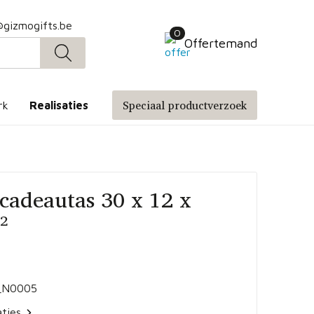
@gizmogifts.be
0
Offertemand
Speciaal productverzoek
rk
Realisaties
cadeautas 30 x 12 x
²
_N0005
aties