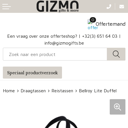
Terug
Terug
Terug
Terug
0
Aanstekers
Gezichtsmaskers en mondkapjes
Caps
Accessoires voor tassen
Offertemand
Klokken, horloges en weerstations
Badtextiel en Douche
Hoofdbanden
Heuptassen
Een vraag over onze offerteshop? |
+32(3) 651 64 03
|
info@gizmogifts.be
Sleutelhangers en Lanyards
Handschoenen en Sjaals
Papieren tassen
Anti-stress
Regenkleding
Jute tassen
Speciaal productverzoek
Lampen en Gereedschap
Blazers
Reistassen
Home
Draagtassen
Reistassen
Bellroy Lite Duffel
Snoepgoed
Jassen
Autotassen
Bronwaterflesjes
Schoenen
Katoenen draagtassen
Mokken & glazen
Bodywarmers
Reistassensets