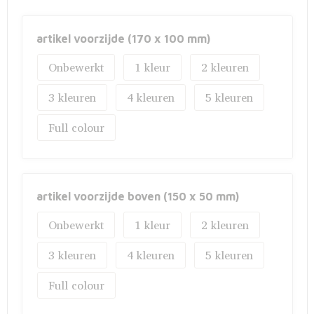
Fietstassen
Opbergtassen
artikel voorzijde (170 x 100 mm)
Onbewerkt
1
2
Toilettassen
3
4
5
Golftassen
Full colour
Opvouwbare tassen
Waterbestendige tassen
artikel voorzijde boven (150 x 50 mm)
Promotietassen
Onbewerkt
1
2
Goodiebags
3
4
5
Aktetassen
Full colour
Trolleys