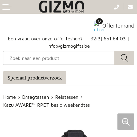
Terug
Terug
Terug
Terug
0
Aanstekers
Gezichtsmaskers en mondkapjes
Caps
Accessoires voor tassen
Offertemand
Klokken, horloges en weerstations
Badtextiel en Douche
Hoofdbanden
Heuptassen
Een vraag over onze offerteshop? |
+32(3) 651 64 03
|
info@gizmogifts.be
Sleutelhangers en Lanyards
Handschoenen en Sjaals
Papieren tassen
Anti-stress
Regenkleding
Jute tassen
Speciaal productverzoek
Lampen en Gereedschap
Blazers
Reistassen
Home
Draagtassen
Reistassen
Snoepgoed
Jassen
Autotassen
Kazu AWARE™ RPET basic weekendtas
Bronwaterflesjes
Schoenen
Katoenen draagtassen
Mokken & glazen
Bodywarmers
Reistassensets