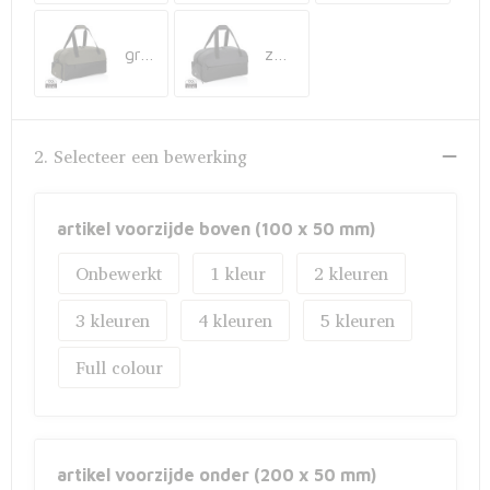
Fietstassen
groen
zwart
Opbergtassen
Toilettassen
2. Selecteer een bewerking
Golftassen
Opvouwbare tassen
artikel voorzijde boven (100 x 50 mm)
Onbewerkt
1
2
Waterbestendige tassen
3
4
5
Promotietassen
Full colour
Goodiebags
Aktetassen
artikel voorzijde onder (200 x 50 mm)
Trolleys