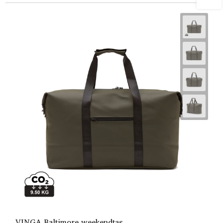
VINGA Baltimore weekendtas