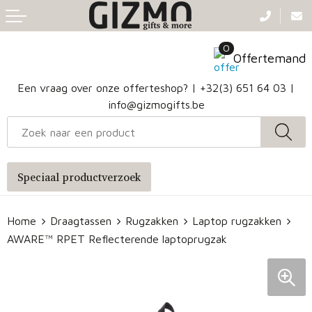
Terug
Terug
Terug
Terug
0
Aanstekers
Gezichtsmaskers en mondkapjes
Caps
Accessoires voor tassen
Offertemand
Klokken, horloges en weerstations
Badtextiel en Douche
Hoofdbanden
Heuptassen
Een vraag over onze offerteshop? |
+32(3) 651 64 03
|
info@gizmogifts.be
Sleutelhangers en Lanyards
Handschoenen en Sjaals
Papieren tassen
Anti-stress
Regenkleding
Jute tassen
Speciaal productverzoek
Lampen en Gereedschap
Blazers
Reistassen
Home
Draagtassen
Rugzakken
Laptop rugzakken
Snoepgoed
Jassen
Autotassen
AWARE™ RPET Reflecterende laptoprugzak
Bronwaterflesjes
Schoenen
Katoenen draagtassen
Mokken & glazen
Bodywarmers
Reistassensets