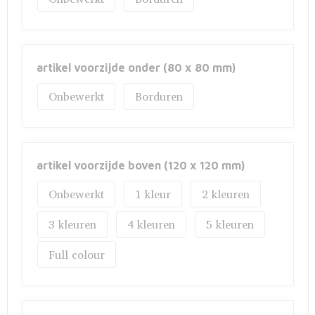
Fietstassen
Opbergtassen
artikel voorzijde onder (80 x 80 mm)
Toilettassen
Onbewerkt
Borduren
Golftassen
Opvouwbare tassen
artikel voorzijde boven (120 x 120 mm)
Waterbestendige tassen
Onbewerkt
1
2
Promotietassen
3
4
5
Goodiebags
Full colour
Aktetassen
Trolleys