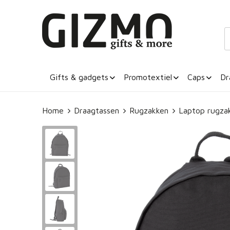
Gifts & gadgets
Promotextiel
Caps
Dr
Home
Draagtassen
Rugzakken
Laptop rugza