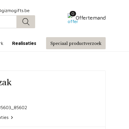
@gizmogifts.be
0
Offertemand
Speciaal productverzoek
rk
Realisaties
zak
85603_85602
aties