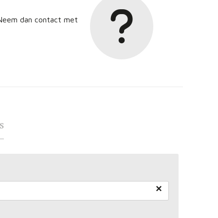
? Neem dan contact met
s
×