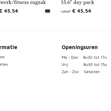
 werk/fitness rugzak
15.6" day pack
€ 45,54
€ 45,54
vanaf
ormatie
Openingsuren
ons
Ma - Don
8u30 tot 17u
aties
Vrij
8u30 tot 15u
Zat - Zon
Gesloten