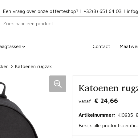
Een vraag over onze offerteshop? |
+32(3) 651 64 03
|
info
aagtassen
Contact
Maatwe
kken
Katoenen rugzak
Katoenen rug
€ 24,66
vanaf
Artikelnummer:
KI0935_
Bekijk alle productspecific