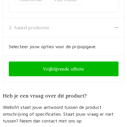
Fietstassen
Opbergtassen
2. Aantal producten
Toilettassen
Golftassen
Selecteer jouw opties voor de prijsopgave.
Opvouwbare tassen
Vrijblijvende offerte
Waterbestendige tassen
Promotietassen
Heb je een vraag over dit product?
Goodiebags
Wellicht staat jouw antwoord tussen de product
Aktetassen
omschrijving of specificaties. Staat jouw vraag er niet
tussen? Neem dan contact met ons op
Trolleys