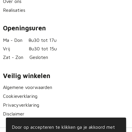
Over ons
Realisaties
Openingsuren
Ma - Don
8u30 tot 17u
Vrij
8u30 tot 15u
Zat - Zon
Gesloten
Veilig winkelen
Algemene voorwaarden
Cookieverklaring
Privacyverklaring
Disclaimer
Door op accepteren te klikken ga je akkoord met