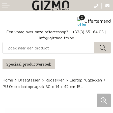
Terug
Terug
Terug
Terug
0
Aanstekers
Gezichtsmaskers en mondkapjes
Caps
Accessoires voor tassen
Offertemand
Klokken, horloges en weerstations
Badtextiel en Douche
Hoofdbanden
Heuptassen
Een vraag over onze offerteshop? |
+32(3) 651 64 03
|
info@gizmogifts.be
Sleutelhangers en Lanyards
Handschoenen en Sjaals
Papieren tassen
Anti-stress
Regenkleding
Jute tassen
Speciaal productverzoek
Lampen en Gereedschap
Blazers
Reistassen
Home
Draagtassen
Rugzakken
Laptop rugzakken
Snoepgoed
Jassen
Autotassen
PU Osaka laptoprugzak 30 x 14 x 42 cm 15L
Bronwaterflesjes
Schoenen
Katoenen draagtassen
Mokken & glazen
Bodywarmers
Reistassensets