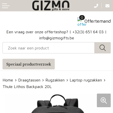
Terug
Terug
Terug
Terug
0
Aanstekers
Gezichtsmaskers en mondkapjes
Caps
Accessoires voor tassen
Offertemand
Klokken, horloges en weerstations
Badtextiel en Douche
Hoofdbanden
Heuptassen
Een vraag over onze offerteshop? |
+32(3) 651 64 03
|
info@gizmogifts.be
Sleutelhangers en Lanyards
Handschoenen en Sjaals
Papieren tassen
Anti-stress
Regenkleding
Jute tassen
Speciaal productverzoek
Lampen en Gereedschap
Blazers
Reistassen
Home
Draagtassen
Rugzakken
Laptop rugzakken
Snoepgoed
Jassen
Autotassen
Thule Lithos Backpack 20L
Bronwaterflesjes
Schoenen
Katoenen draagtassen
Mokken & glazen
Bodywarmers
Reistassensets