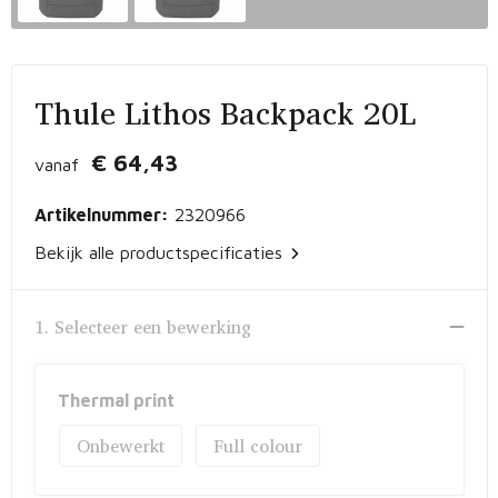
Vrije tijd en Strand
Peuters en Baby's
Documententassen
Kerst
Werkkleding
Laptophoezen en -tassen
Thule Lithos Backpack 20L
Schrijfwaren
Gilets
Sporttassen
€ 64,43
vanaf
Waterflessen
Polo's
Draagtassen
Artikelnummer:
2320966
Kids & games
Lunchtassen
Bekijk alle productspecificaties
Feestartikelen
Strandtassen
1. Selecteer een bewerking
Kinderen, Peuters en Baby's
Duffeltassen
Themapakketten
Matrozentassen
Thermal print
Onbewerkt
Full colour
Tablettassen