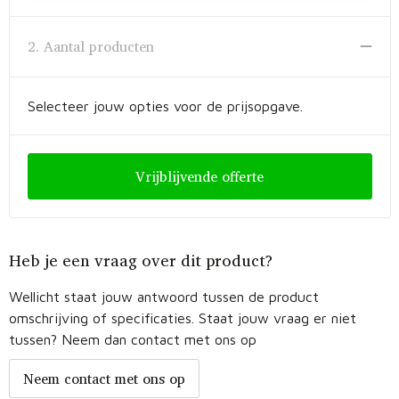
Fietstassen
2. Aantal producten
Opbergtassen
Toilettassen
Selecteer jouw opties voor de prijsopgave.
Golftassen
Vrijblijvende offerte
Opvouwbare tassen
Waterbestendige tassen
Heb je een vraag over dit product?
Promotietassen
Wellicht staat jouw antwoord tussen de product
Goodiebags
omschrijving of specificaties. Staat jouw vraag er niet
tussen? Neem dan contact met ons op
Aktetassen
Neem contact met ons op
Trolleys