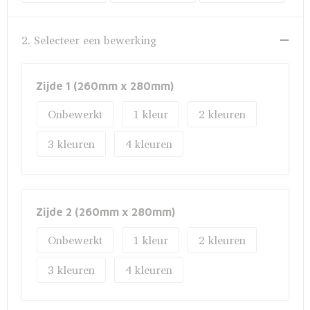
Fietstassen
Opbergtassen
2. Selecteer een bewerking
Toilettassen
Zijde 1 (260mm x 280mm)
Golftassen
Onbewerkt
1
2
Opvouwbare tassen
3
4
Waterbestendige tassen
Promotietassen
Zijde 2 (260mm x 280mm)
Onbewerkt
1
2
Goodiebags
3
4
Aktetassen
Trolleys