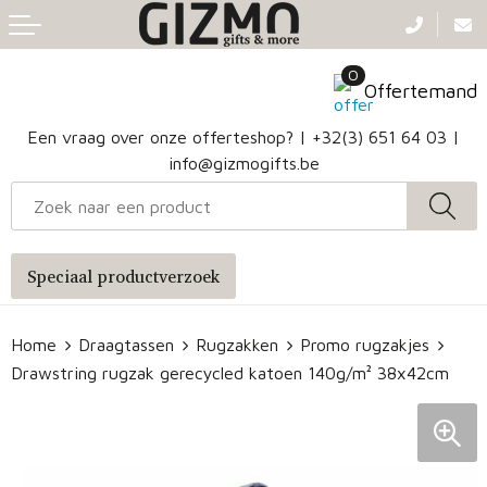
Terug
Terug
Terug
Terug
0
Aanstekers
Gezichtsmaskers en mondkapjes
Caps
Accessoires voor tassen
Offertemand
Klokken, horloges en weerstations
Badtextiel en Douche
Hoofdbanden
Heuptassen
Een vraag over onze offerteshop? |
+32(3) 651 64 03
|
info@gizmogifts.be
Sleutelhangers en Lanyards
Handschoenen en Sjaals
Papieren tassen
Anti-stress
Regenkleding
Jute tassen
Speciaal productverzoek
Lampen en Gereedschap
Blazers
Reistassen
Home
Draagtassen
Rugzakken
Promo rugzakjes
Snoepgoed
Jassen
Autotassen
Drawstring rugzak gerecycled katoen 140g/m² 38x42cm
Bronwaterflesjes
Schoenen
Katoenen draagtassen
Mokken & glazen
Bodywarmers
Reistassensets