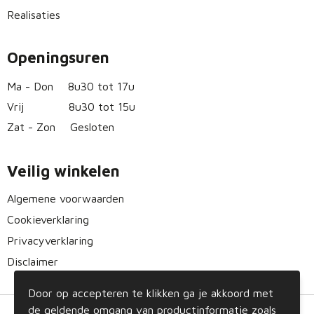
Realisaties
Openingsuren
Ma - Don
8u30 tot 17u
Vrij
8u30 tot 15u
Zat - Zon
Gesloten
Veilig winkelen
Algemene voorwaarden
Cookieverklaring
Privacyverklaring
Disclaimer
Door op accepteren te klikken ga je akkoord met
de geldende omgang van productinformatie zoals