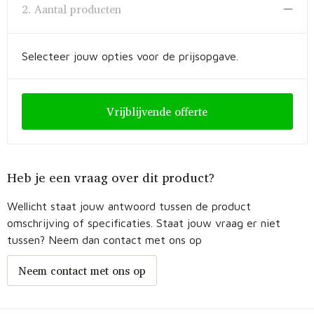
Fietstassen
2. Aantal producten
Opbergtassen
Selecteer jouw opties voor de prijsopgave.
Toilettassen
Golftassen
Vrijblijvende offerte
Opvouwbare tassen
Heb je een vraag over dit product?
Waterbestendige tassen
Wellicht staat jouw antwoord tussen de product
Promotietassen
omschrijving of specificaties. Staat jouw vraag er niet
tussen? Neem dan contact met ons op
Goodiebags
Neem contact met ons op
Aktetassen
Trolleys