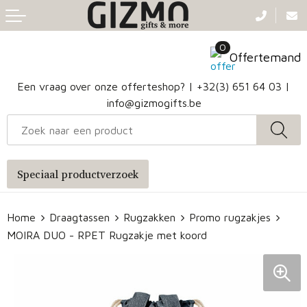
Terug
Terug
Terug
Terug
0
Aanstekers
Gezichtsmaskers en mondkapjes
Caps
Accessoires voor tassen
Offertemand
Klokken, horloges en weerstations
Badtextiel en Douche
Hoofdbanden
Heuptassen
Een vraag over onze offerteshop? |
+32(3) 651 64 03
|
info@gizmogifts.be
Sleutelhangers en Lanyards
Handschoenen en Sjaals
Papieren tassen
Anti-stress
Regenkleding
Jute tassen
Speciaal productverzoek
Lampen en Gereedschap
Blazers
Reistassen
Home
Draagtassen
Rugzakken
Promo rugzakjes
Snoepgoed
Jassen
Autotassen
MOIRA DUO - RPET Rugzakje met koord
Bronwaterflesjes
Schoenen
Katoenen draagtassen
Mokken & glazen
Bodywarmers
Reistassensets