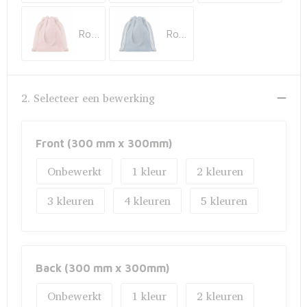
Fietstassen
Rood
Royal Blauw
Opbergtassen
Toilettassen
2. Selecteer een bewerking
Golftassen
Opvouwbare tassen
Front (300 mm x 300mm)
Onbewerkt
1
2
Waterbestendige tassen
3
4
5
Promotietassen
Goodiebags
Back (300 mm x 300mm)
Aktetassen
Onbewerkt
1
2
Trolleys