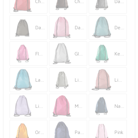
Fietstassen
Cherry Red
Chocolate
Dark Grey
Opbergtassen
Dark Khaki
Dark Pink
Delphinium Blue
Toilettassen
Golftassen
Fluorescent Fuchsia
Glacier Grey
Kelly Green
Opvouwbare tassen
Waterbestendige tassen
Lagoon
Light Grey
Light Marsala
Promotietassen
Light Violet
Magenta
Navy
Goodiebags
Aktetassen
Orange
Patriot Blue
Pink
Trolleys