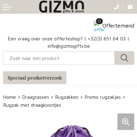
Terug
Terug
Terug
Terug
0
Aanstekers
Gezichtsmaskers en mondkapjes
Caps
Accessoires voor tassen
Offertemand
Klokken, horloges en weerstations
Badtextiel en Douche
Hoofdbanden
Heuptassen
Een vraag over onze offerteshop? |
+32(3) 651 64 03
|
info@gizmogifts.be
Sleutelhangers en Lanyards
Handschoenen en Sjaals
Papieren tassen
Anti-stress
Regenkleding
Jute tassen
Speciaal productverzoek
Lampen en Gereedschap
Blazers
Reistassen
Home
Draagtassen
Rugzakken
Promo rugzakjes
Snoepgoed
Jassen
Autotassen
Rugzak met draagkoordjes
Bronwaterflesjes
Schoenen
Katoenen draagtassen
Mokken & glazen
Bodywarmers
Reistassensets