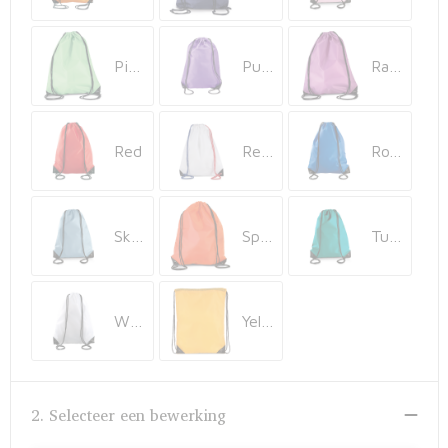
Pistachio Green
Purple
Radiant Orchid
Red
Reflex blue/White/French red
Royal Blue
Sky Blue
Spicy Orange
Turquoise
White
Yellow
2. Selecteer een bewerking