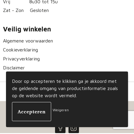
Vrij
8u30 tot 15u
Zat - Zon
Gesloten
Veilig winkelen
Algemene voorwaarden
Cookieverklaring
Privacyverklaring
Disclaimer
Door op accepteren te klikken ga je akkoord met
de geldende omgang van productinformatie zoals
op de website wordt vermeld.
Weigeren
© Copyright Gizmo 2023