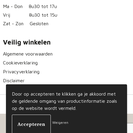
Ma - Don
8u30 tot 17u
Vrij
8u30 tot 15u
Zat - Zon
Gesloten
Veilig winkelen
Algemene voorwaarden
Cookieverklaring
Privacyverklaring
Disclaimer
Door op accepteren te klikken ga je akkoord met
de geldende omgang van productinformatie zoals
op de website wordt vermeld.
Weigeren
© Copyright Gizmo 2023