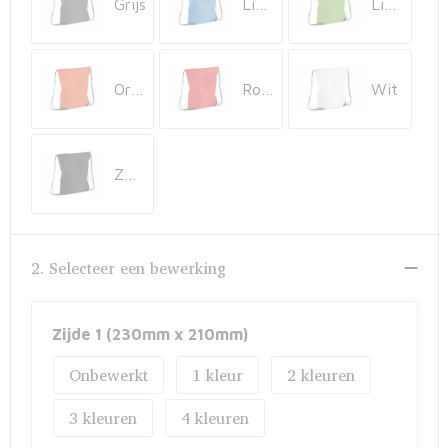
Fietstassen
Grijs
Lichtblauw
Lichtgroen
Opbergtassen
Oranje
Rood
Wit
Toilettassen
Golftassen
Zwart
Opvouwbare tassen
Waterbestendige tassen
2. Selecteer een bewerking
Promotietassen
Zijde 1 (230mm x 210mm)
Goodiebags
Onbewerkt
1
2
Aktetassen
3
4
Trolleys