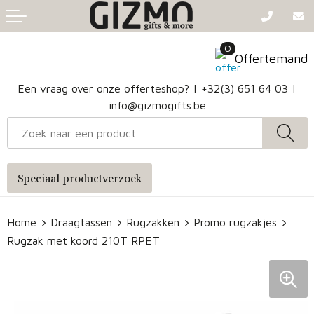
Terug
Terug
Terug
Terug
0
Aanstekers
Gezichtsmaskers en mondkapjes
Caps
Accessoires voor tassen
Offertemand
Klokken, horloges en weerstations
Badtextiel en Douche
Hoofdbanden
Heuptassen
Een vraag over onze offerteshop? |
+32(3) 651 64 03
|
info@gizmogifts.be
Sleutelhangers en Lanyards
Handschoenen en Sjaals
Papieren tassen
Anti-stress
Regenkleding
Jute tassen
Speciaal productverzoek
Lampen en Gereedschap
Blazers
Reistassen
Home
Draagtassen
Rugzakken
Promo rugzakjes
Snoepgoed
Jassen
Autotassen
Rugzak met koord 210T RPET
Bronwaterflesjes
Schoenen
Katoenen draagtassen
Mokken & glazen
Bodywarmers
Reistassensets