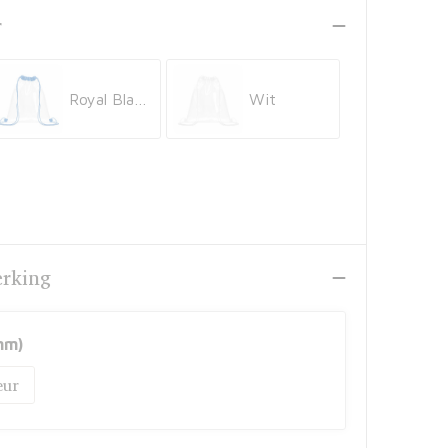
r
Royal Blauw
Wit
erking
mm)