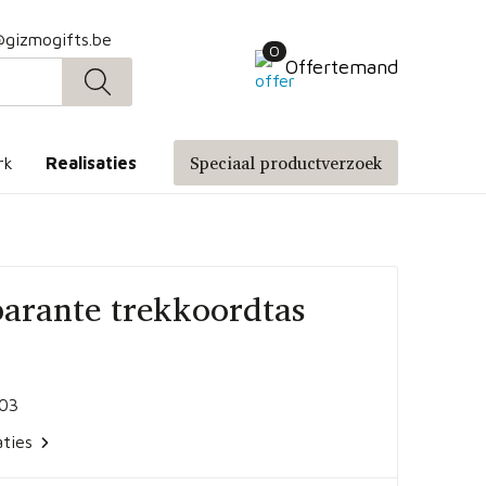
@gizmogifts.be
0
Offertemand
Speciaal productverzoek
rk
Realisaties
arante trekkoordtas
03
aties