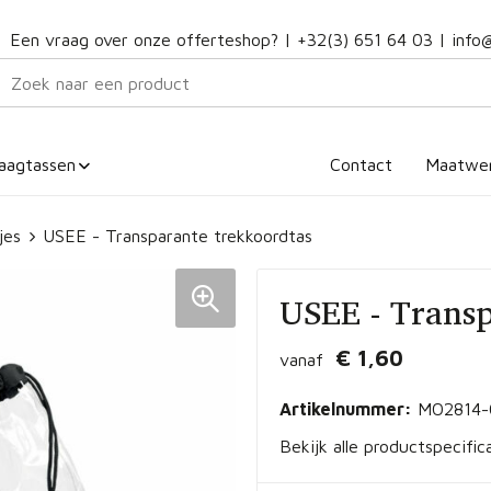
Een vraag over onze offerteshop? |
+32(3) 651 64 03
|
info
aagtassen
Contact
Maatwe
jes
USEE - Transparante trekkoordtas
USEE - Transp
€ 1,60
vanaf
Artikelnummer:
MO2814-
Bekijk alle productspecific