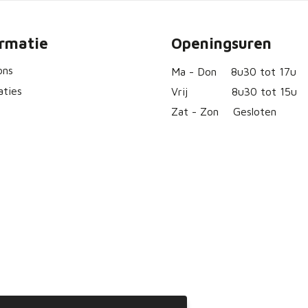
ormatie
Openingsuren
ons
Ma - Don
8u30 tot 17u
aties
Vrij
8u30 tot 15u
Zat - Zon
Gesloten