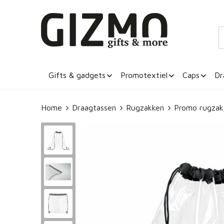
Gifts & gadgets
Promotextiel
Caps
Dr
Home
Draagtassen
Rugzakken
Promo rugzak