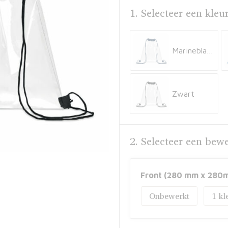
1. Selecteer een kleu
Marineblauw
Zwart
2. Selecteer een bew
Front (280 mm x 280
Onbewerkt
1