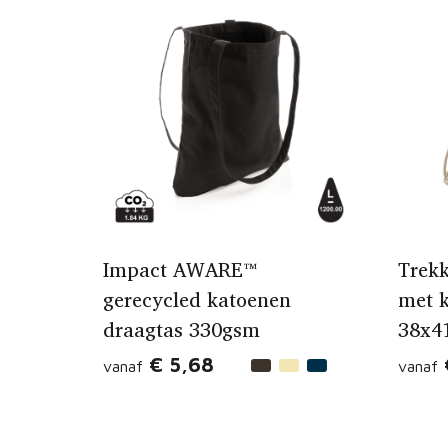
Impact AWARE™
Trek
gerecycled katoenen
met 
draagtas 330gsm
38x4
€ 5,68
vanaf
vanaf