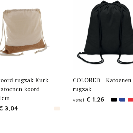
koord rugzak Kurk
COLORED - Katoenen
katoenen koord
rugzak
1cm
€ 1,26
vanaf
€ 3,04